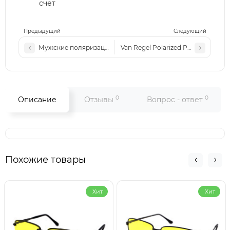
счет
Предыдущий
Следующий
Мужские поляризационные солнцезащитные очки Lac 2619
Van Regel Polarized Р3518 c6
0
0
Описание
Отзывы
Вопрос - ответ
Похожие товары
Хит
Хит