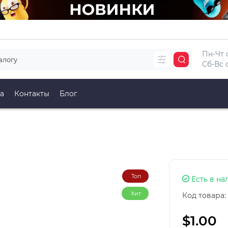
Пн-Чт с
Сб-Вс с
а
Контакты
Блог
Топ
Есть в на
Хит
Код товара:
$1.00