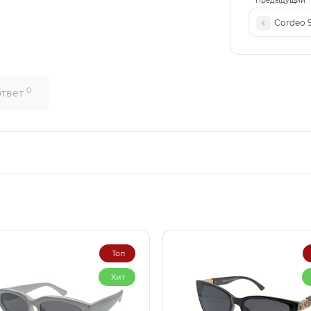
Предыдущий
Cordeo 
0
ответ
Топ
Хит