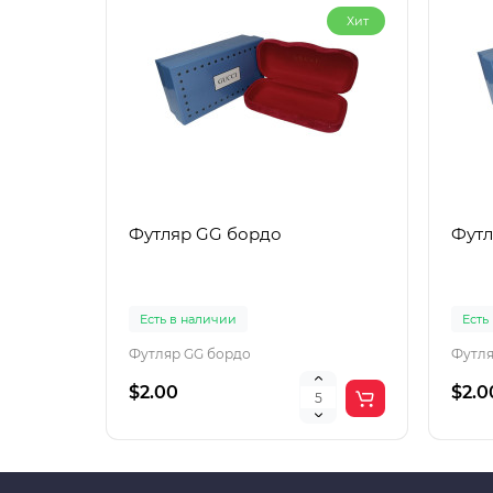
Хит
Футляр GG бордо
Футл
Есть в наличии
Есть
Футляр GG бордо
Футля
$2.00
$2.0