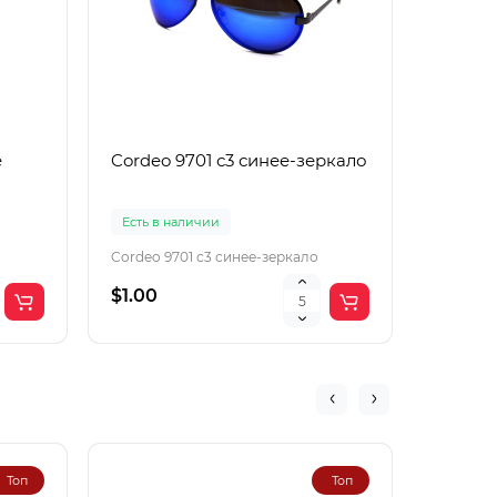
е
Cordeo 9701 с3 синее-зеркало
Cordeo
Есть в наличии
Есть в 
Cordeo 9701 с3 синее-зеркало
Cordeo 9
$1.00
$1.50
Топ
Топ