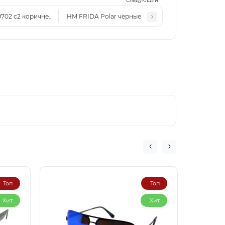
Следующий
9702 с2 коричневые
HM FRIDA Polar черные
Топ
Топ
Хит
Хит