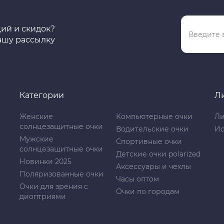
ций и скидок?
ашу рассылку
Категории
Л
Женские
Компьютерные очки
Ли
солнцезащитные очки
Водительские очки
Ис
Мужские
Спортивные очки
солнцезащитные очки
Детские очки polarized
Новинки 2025
Аксессуары и чехлы
Поляризованные очки
Часы оптом
Очки для зрения с
Очки по городам
диоптриями