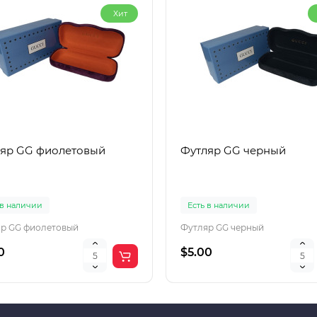
Хит
яр GG фиолетовый
Футляр GG черный
 в наличии
Есть в наличии
р GG фиолетовый
Футляр GG черный
0
$5.00