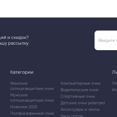
ций и скидок?
ашу рассылку
Категории
Л
Женские
Компьютерные очки
Ли
солнцезащитные очки
Водительские очки
Ис
Мужские
Спортивные очки
солнцезащитные очки
Детские очки polarized
Новинки 2025
Аксессуары и чехлы
Поляризованные очки
Часы оптом