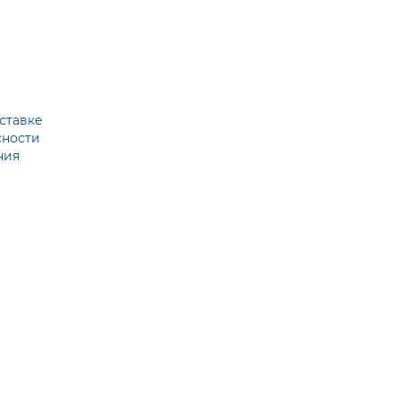
ставке
сности
ния