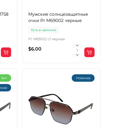
1758
Мужские солнцезащитные
очки Pr M69002 черные
Есть в наличии
Pr M69002 c1 черные
$6.00
Хит
Новинка
инка