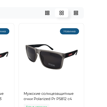
инка
Новинка
ые
Мужские солнцезащитные
3
очки Polarized Pr P5812 c4
Есть в наличии