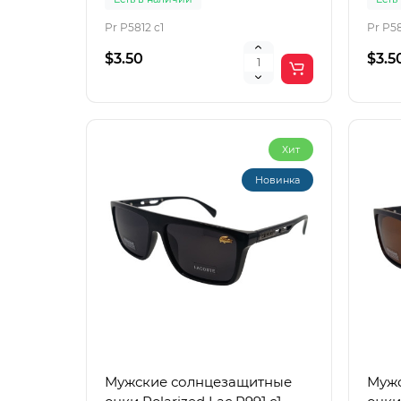
Pr P5812 c1
Pr P58
$3.50
$3.5
Хит
Новинка
Мужские солнцезащитные
Мужс