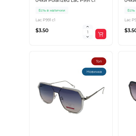
очки Polarized Lac P991 c1
очки
Есть в наличии
Есть
Lac P991 c1
Lac P9
$3.50
$3.5
Топ
Новинка