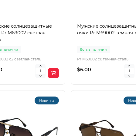
кие солнцезащитные
Мужские солнцезащитн
 Pr M69002 светлая-
очки Pr M69002 темная-
ь
 в наличии
Есть в наличии
9002 c2 светлая-сталь
Pr M69002 c6 темная-сталь
0
$6.00
Новинка
Нов