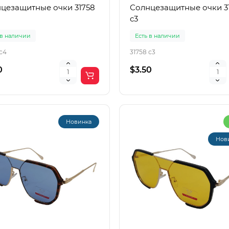
цезащитные очки 31758
Солнцезащитные очки 3
с3
 в наличии
Есть в наличии
с4
31758 с3
0
$3.50
Новинка
Нов