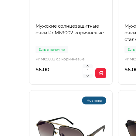
Мужские солнцезащитные
Мужс
очки Pr M69002 коричневые
очки
стал
Есть в наличии
Есть
Pr M69002 c3 коричневые
Pr M6
$6.00
$6.0
Новинка