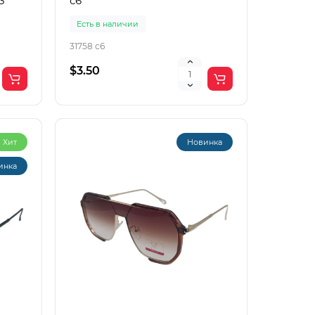
3
с6
Есть в наличии
31758 с6
$3.50
Хит
Новинка
инка