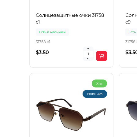
Солнцезащитные очки 31758
Солн
с1
с9
Есть в наличии
Есть
31758 с1
31758 
$3.50
$3.5
Хит
Новинка