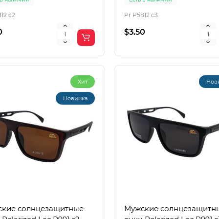
12 c2
Pr P5812 c3
0
$3.50
Хит
Нов
Новинка
кие солнцезащитные
Мужские солнцезащитн