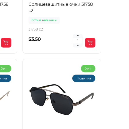
1758
Солнцезащитные очки 31758
с2
Есть в наличии
31758 с2
$3.50
Хит
Хит
инка
Новинка