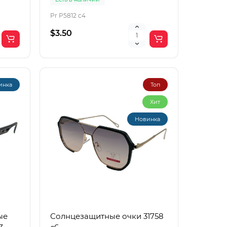
Pr P5812 c4
$3.50
инка
Топ
Хит
Новинка
ые
Солнцезащитные очки 31758