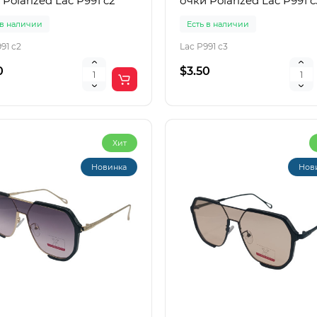
 Polarized Lac P991 c2
очки Polarized Lac P991 c
 в наличии
Есть в наличии
91 c2
Lac P991 c3
0
$3.50
Хит
Новинка
Нов