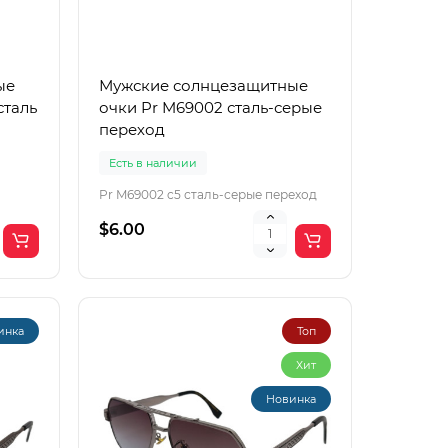
ые
Мужские солнцезащитные
сталь
очки Pr M69002 сталь-серые
переход
Есть в наличии
Pr M69002 c5 сталь-серые переход
$6.00
инка
Топ
Хит
Новинка