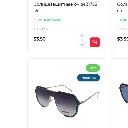
Солнцезащитные очки 31758
Солн
с5
с4
Есть в наличии
Есть
31758 с5
31758 
$3.50
$3.5
Хит
Новинка