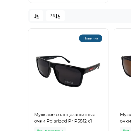
36
Новинка
Мужские солнцезащитные
Мужс
очки Polarized Pr P5812 c1
очки
Есть в наличии
Есть