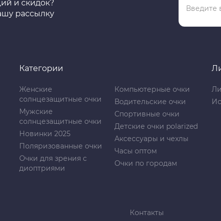
ций и скидок?
ашу рассылку
Категории
Л
Женские
Компьютерные очки
Ли
солнцезащитные очки
Водительские очки
Ис
Мужские
Спортивные очки
солнцезащитные очки
Детские очки polarized
Новинки 2025
Аксессуары и чехлы
Поляризованные очки
Часы оптом
Очки для зрения с
Очки по городам
диоптриями
Контакты