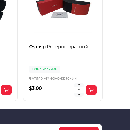
Футляр Pr черно-красный
Футляр
Есть в наличии
Есть в 
Футляр Pr черно-красный
Футляр 
$3.00
$2.00