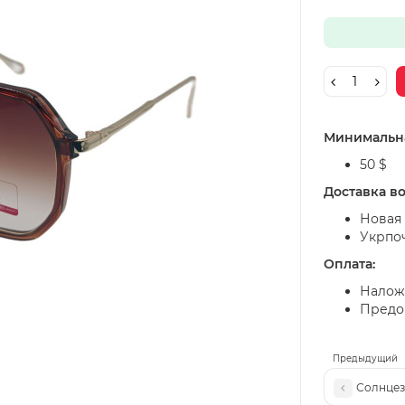
Минимальна
50 $
Доставка в
Новая 
Укрпо
Оплата:
Налож
Предоп
Предыдущий
Солнцез