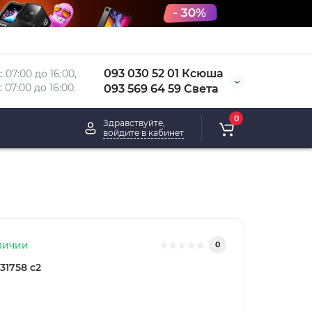
093 030 52 01 Ксюша
 07:00 до 16:00, 
 
07:00 до 16:00.
093 569 64 59 Света
0
Здравствуйте,
войдите в кабинет
личии
0
31758 с2