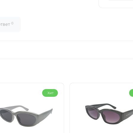
0
ответ
Хит