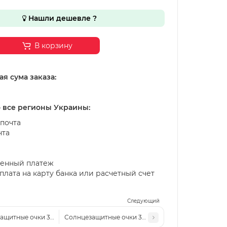
Нашли дешевле ?
В корзину
я сума заказа:
о все регионы Украины:
почта
чта
енный платеж
лата на карту банка или расчетный счет
Следующий
ащитные очки 31758 с1
Солнцезащитные очки 31758 с3