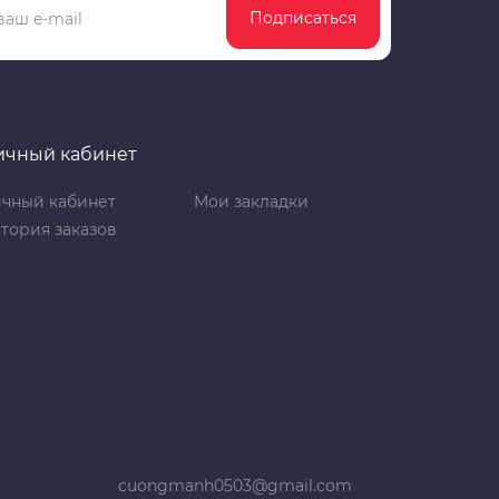
Подписаться
ичный кабинет
чный кабинет
Мои закладки
тория заказов
cuongmanh0503@gmail.com