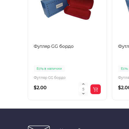
Футляр GG бордо
Футл
Есть в наличии
Есть
Футляр GG бордо
Футля
$2.00
$2.0