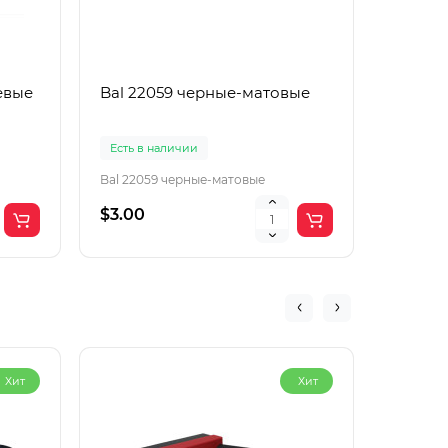
евые
Bal 22059 черные-матовые
Boguan
корич
Есть в наличии
Есть в 
Bal 22059 черные-матовые
Boguang
$3.00
$2.00
Хит
Хит