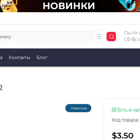
Пн-Чт с
Сб-Вс с
а
Контакты
Блог
2
Новинка
Есть в на
Код товара:
$3.50