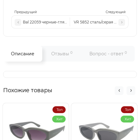
Предыдущий
Следующий
Bal 22059 черные-глянцевые
VR 5852 сталь/серая линза
0
0
Описание
Отзывы
Вопрос - ответ
Похожие товары
Топ
Топ
Хит
Хит