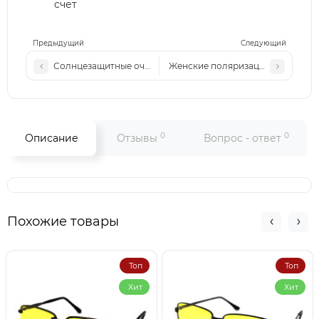
счет
Предыдущий
Следующий
Солнцезащитные очки Polarized Ch P823 c2
Женские поляризационные солнц
0
0
Описание
Отзывы
Вопрос - ответ
Похожие товары
Топ
Топ
Хит
Хит