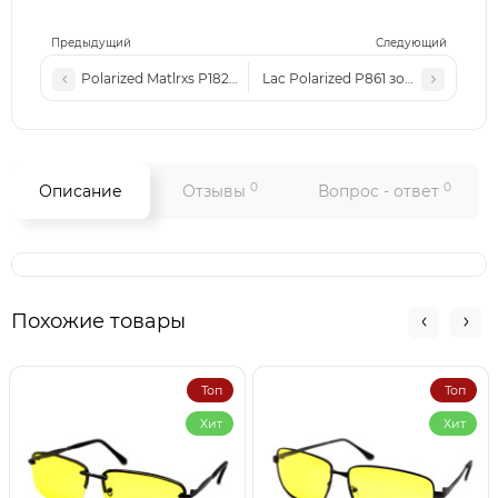
Предыдущий
Следующий
Polarized Matlrxs Р1827 с1 черные-глянцевые
Lac Рolarized P861 золото-корич
0
0
Описание
Отзывы
Вопрос - ответ
Похожие товары
Топ
Топ
Хит
Хит