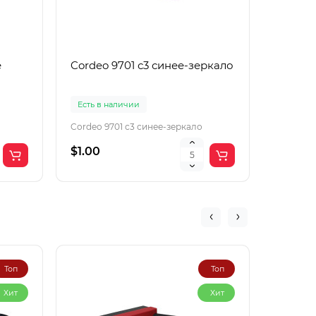
е
Cordeo 9701 с3 синее-зеркало
Cordeo
Есть в наличии
Есть в 
Cordeo 9701 с3 синее-зеркало
Cordeo 9
$1.00
$1.50
Топ
Топ
Хит
Хит