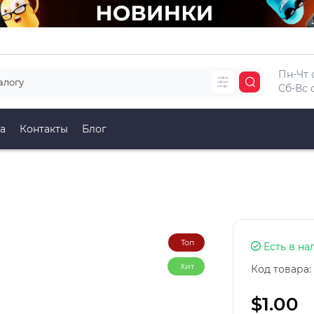
Пн-Чт с
Сб-Вс с
а
Контакты
Блог
о
Топ
Есть в на
Хит
Код товара:
$1.00