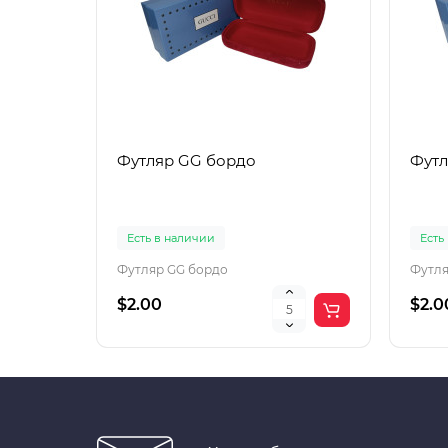
Футляр GG бордо
Футл
Есть в наличии
Есть
Футляр GG бордо
Футля
$2.00
$2.0