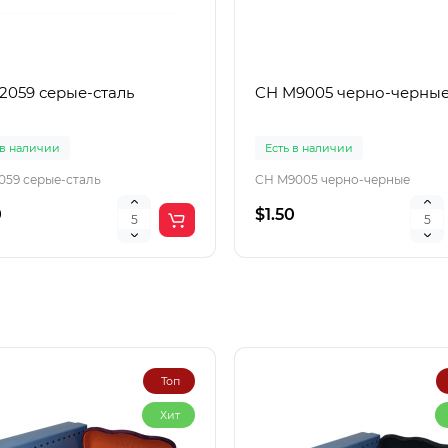
22059 серые-сталь
CH M9005 черно-черны
 в наличии
Есть в наличии
2059 серые-сталь
CH M9005 черно-черные
0
$1.50
Топ
Хит