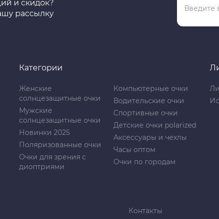
ций и скидок?
ашу рассылку
Категории
Л
Женские
Компьютерные очки
Ли
солнцезащитные очки
Водительские очки
Ис
Мужские
Спортивные очки
солнцезащитные очки
Детские очки polarized
Новинки 2025
Аксессуары и чехлы
Поляризованные очки
Часы оптом
Очки для зрения с
Очки по городам
диоптриями
Контакты