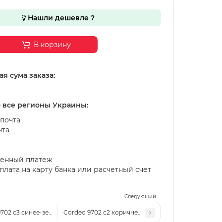
Нашли дешевле ?
В корзину
я сума заказа:
о все регионы Украины:
почта
чта
енный платеж
лата на карту банка или расчетный счет
Следующий
9702 с3 синее-зеркало
Cordeo 9702 с2 коричневые