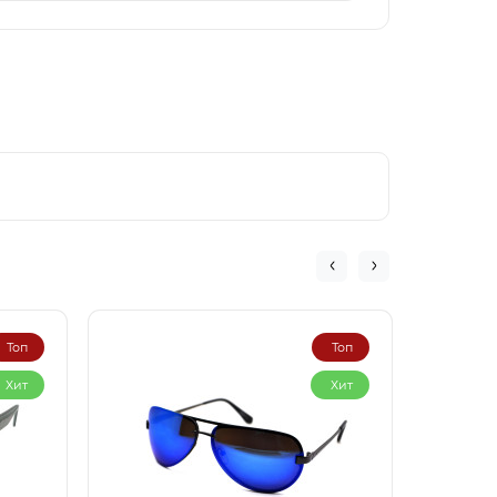
Топ
Топ
Хит
Хит