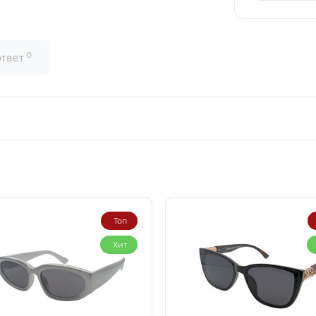
0
ответ
Топ
Хит