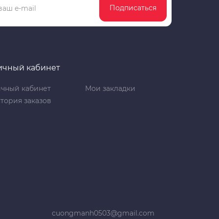
Подписаться
ичный кабинет
чный кабинет
Мои закладки
тория заказов
cuongmanh0503@gmail.com