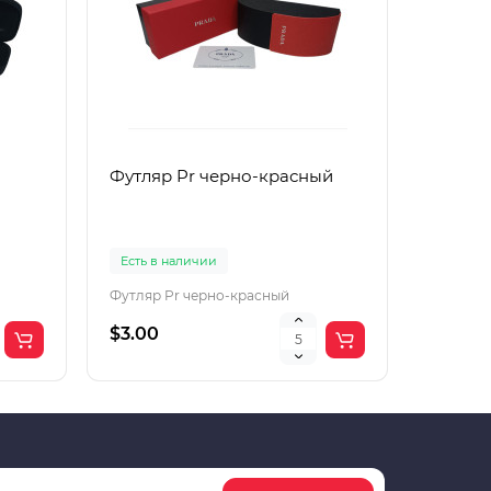
Футляр Pr черно-красный
Футляр
Есть в наличии
Есть в 
Футляр Pr черно-красный
Футляр 
$3.00
$2.00