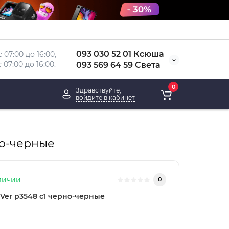
093 030 52 01 Ксюша
 07:00 до 16:00, 
 
07:00 до 16:00.
093 569 64 59 Света
0
Здравствуйте,
войдите в кабинет
но-черные
личии
0
Ver p3548 c1 черно-черные