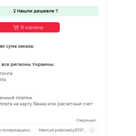
Нашли дешевле ?
В корзину
я сума заказа:
о все регионы Украины:
почта
чта
енный платеж
лата на карту банка или расчетный счет
Следующий
 поляризационные солнцезащитные очки Ver p3548 c6 серые
Manruxt polarized p3727 c5