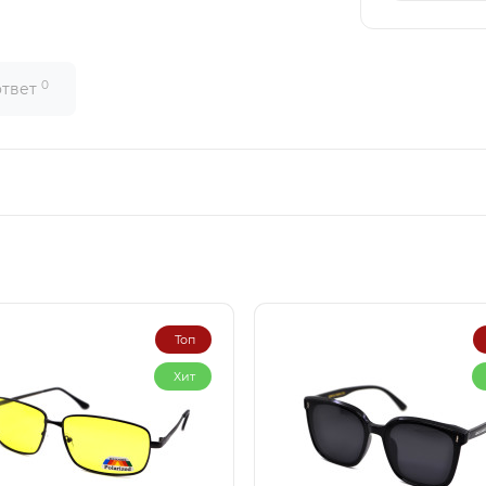
0
ответ
Топ
Хит