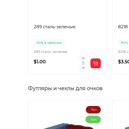
289 сталь-зеленые
8218
Есть в наличии
Есть
289 сталь-зеленые
8218 
$1.00
$3.5
Футляры и чехлы для очков
Топ
Хит