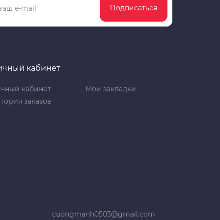
Подписаться
ичный кабинет
чный кабинет
Мои закладки
тория заказов
cuongmanh0503@gmail.com