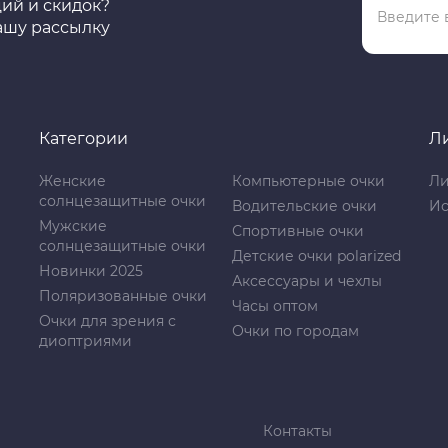
ций и скидок?
ашу рассылку
Категории
Л
Женские
Компьютерные очки
Ли
солнцезащитные очки
Водительские очки
Ис
Мужские
Спортивные очки
солнцезащитные очки
Детские очки polarized
Новинки 2025
Аксессуары и чехлы
Поляризованные очки
Часы оптом
Очки для зрения с
Очки по городам
диоптриями
Контакты