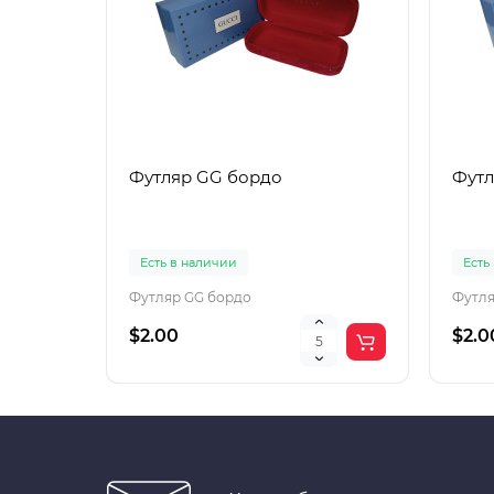
Футляр GG бордо
Футл
Есть в наличии
Есть
Футляр GG бордо
Футля
$2.00
$2.0