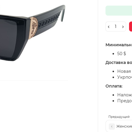
Минимальна
50 $
Доставка в
Новая 
Укрпо
Оплата:
Налож
Предоп
Предыдущий
Женские