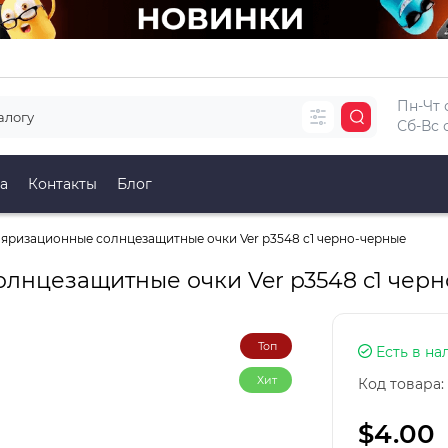
Пн-Чт с
Сб-Вс с
а
Контакты
Блог
яризационные солнцезащитные очки Ver p3548 c1 черно-черные
лнцезащитные очки Ver p3548 c1 чер
Топ
Есть в на
Хит
Код товара:
$4.00