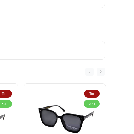
Топ
Топ
Хит
Хит