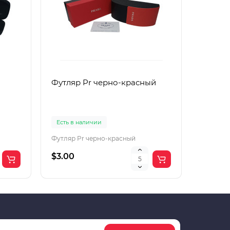
Футляр Pr черно-красный
Футляр
Есть в наличии
Есть в 
Футляр Pr черно-красный
Футляр 
$3.00
$2.00