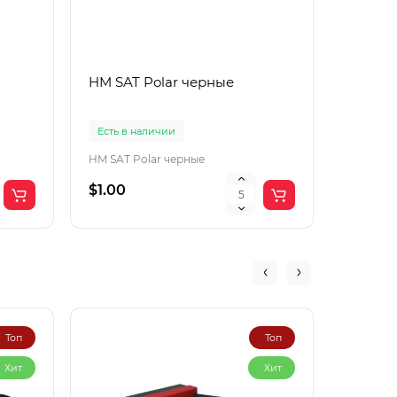
HM SAT Polar черные
Lac Рol
корич
Есть в наличии
Есть в 
HM SAT Polar черные
$1.00
$4.00
Топ
Топ
Хит
Хит