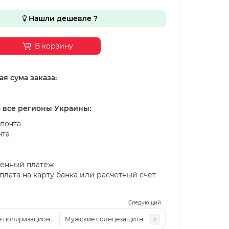
Нашли дешевле ?
В корзину
я сума заказа:
о все регионы Украины:
почта
чта
енный платеж
лата на карту банка или расчетный счет
Следующий
 поляризационные солнцезащитные очки MM P818 c2
Мужские солнцезащитные очки Polarized Lac P991 