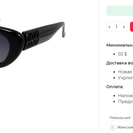
Минимальна
50 $
Доставка в
Новая 
Укрпо
Оплата:
Налож
Предоп
Предыдущий
Женские