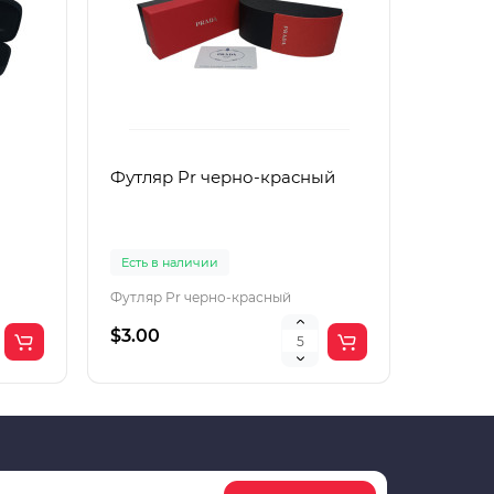
Футляр Pr черно-красный
Футляр
Есть в наличии
Есть в 
Футляр Pr черно-красный
Футляр 
$3.00
$2.00