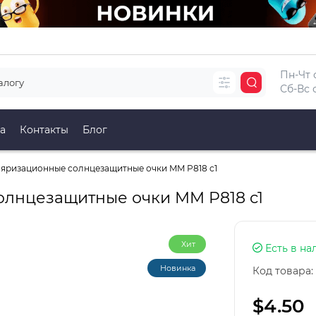
Пн-Чт с
Сб-Вс с
а
Контакты
Блог
яризационные солнцезащитные очки MM P818 c1
лнцезащитные очки MM P818 c1
Хит
Есть в на
Новинка
Код товара:
$4.50