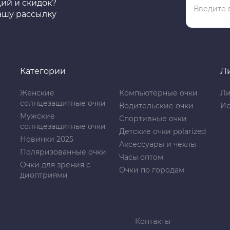
ций и скидок?
ашу рассылку
Категории
Л
Женские
Компьютерные очки
Ли
солнцезащитные очки
Водительские очки
Ис
Мужские
Спортивные очки
солнцезащитные очки
Детские очки polarized
Новинки 2025
Аксессуары и чехлы
Поляризованные очки
Часы оптом
Очки для зрения с
Очки по городам
диоптриями
Контакты