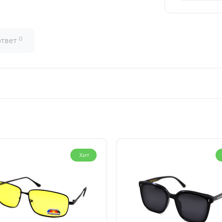
0
ответ
Хит