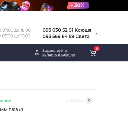
093 030 52 01 Ксюша
 07:00 до 16:00, 
 
07:00 до 16:00.
093 569 64 59 Света
0
Здравствуйте,
войдите в кабинет
личии
0
MM P818 c1