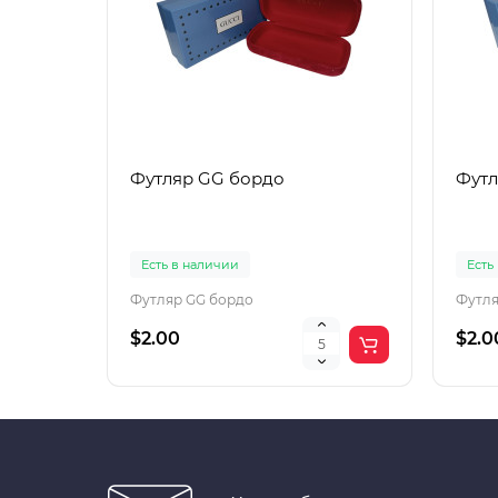
Футляр GG бордо
Футл
Есть в наличии
Есть
Футляр GG бордо
Футля
$2.00
$2.0