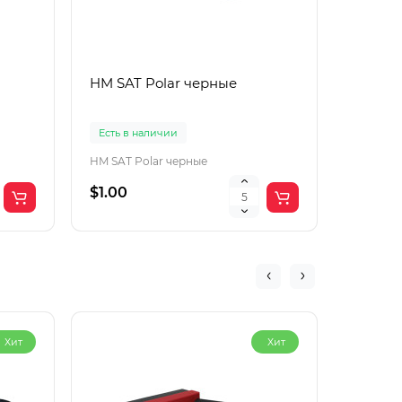
HM SAT Polar черные
Lac Рol
корич
Есть в наличии
Есть в 
HM SAT Polar черные
$1.00
$4.00
Хит
Хит