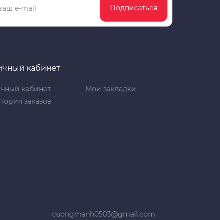
Подписаться
ичный кабинет
чный кабинет
Мои закладки
тория заказов
cuongmanh0503@gmail.com