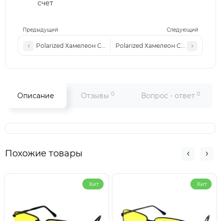
счет
Предыдущий
Следующий
Polarized Хамелеон Cel xp022 золото желтая-линза
Polarized Хамелеон Cel xp022 зол
0
0
Описание
Отзывы
Вопрос - ответ
Похожие товары
Хит
Хит