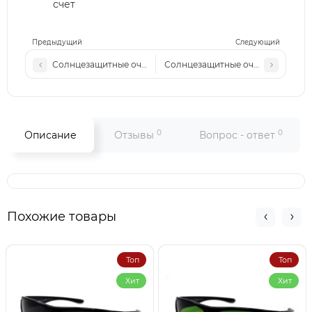
счет
Предыдущий
Следующий
Солнцезащитные очки Polarized Van Regel Sport Р608 с5
Солнцезащитные очки Polarized V
0
0
Описание
Отзывы
Вопрос - ответ
Похожие товары
Топ
Топ
Хит
Хит