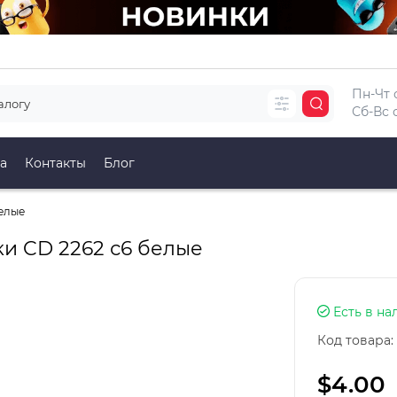
Пн-Чт с
Сб-Вс с
а
Контакты
Блог
елые
и CD 2262 с6 белые
Есть в на
Код товара:
$4.00