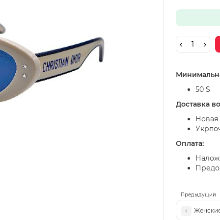
Минимальна
50 $
Доставка в
Новая 
Укрпо
Оплата:
Налож
Предоп
Предыдущий
Женские