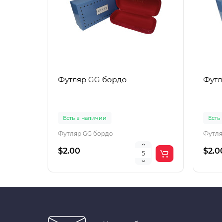
Футляр GG бордо
Футл
Есть в наличии
Есть
Футляр GG бордо
Футля
$2.00
$2.0