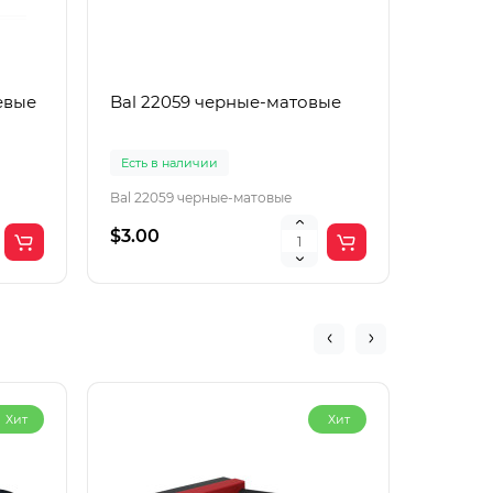
евые
Bal 22059 черные-матовые
Boguan
корич
Есть в наличии
Есть в 
Bal 22059 черные-матовые
Boguang
$3.00
$2.00
Хит
Хит