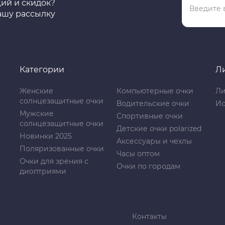
ций и скидок?
ашу рассылку
Категории
Л
Женские
Компьютерные очки
Ли
солнцезащитные очки
Водительские очки
Ис
Мужские
Спортивные очки
солнцезащитные очки
Детские очки polarized
Новинки 2025
Аксессуары и чехлы
Поляризованные очки
Часы оптом
Очки для зрения с
Очки по городам
диоптриями
Контакты