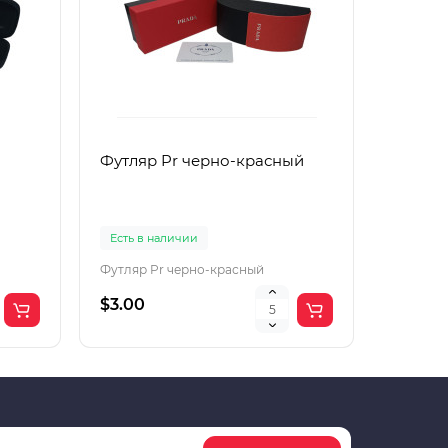
Футляр Pr черно-красный
Футляр
Есть в наличии
Есть в 
Футляр Pr черно-красный
Футляр 
$3.00
$2.00