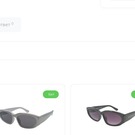
0
ответ
Хит