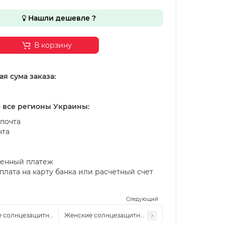
Нашли дешевле ?
В корзину
я сума заказа:
о все регионы Украины:
почта
чта
енный платеж
лата на карту банка или расчетный счет
Следующий
 солнцезащитные очки Cel 2514 c1 черные
Женские солнцезащитные очки CD 2262 с5 синие