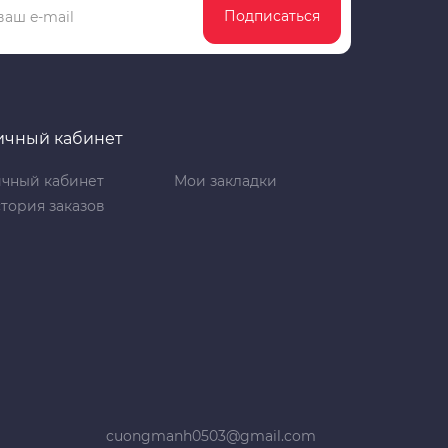
Подписаться
ичный кабинет
чный кабинет
Мои закладки
тория заказов
cuongmanh0503@gmail.com