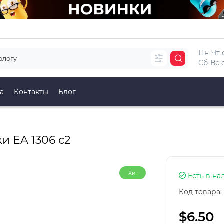
Пн-Чт с
Сб-Вс с
а
Контакты
Блог
 EA 1306 с2
Хит
Есть в на
Код товара:
$6.50