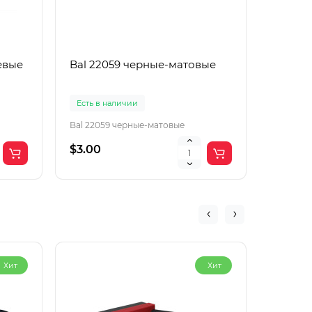
евые
Bal 22059 черные-матовые
Boguan
корич
Есть в наличии
Есть в 
Bal 22059 черные-матовые
Boguang
$3.00
$2.00
Хит
Хит