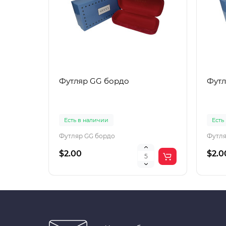
Футляр GG бордо
Футл
Есть в наличии
Есть
Футляр GG бордо
Футля
$2.00
$2.0