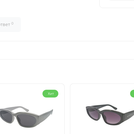
0
ответ
Хит