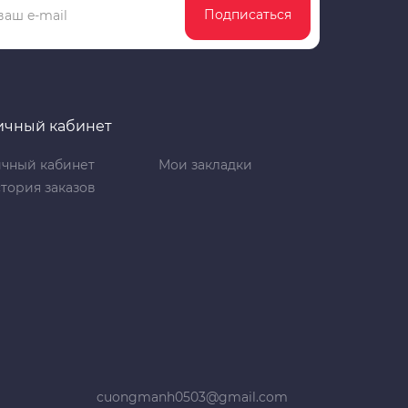
Подписаться
ичный кабинет
чный кабинет
Мои закладки
тория заказов
cuongmanh0503@gmail.com