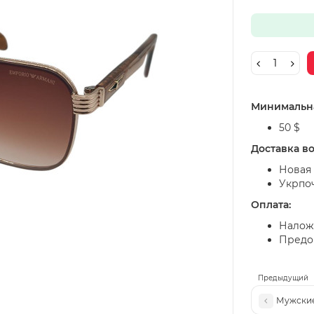
Минимальна
50 $
Доставка в
Новая 
Укрпо
Оплата:
Налож
Предоп
Предыдущий
Мужские