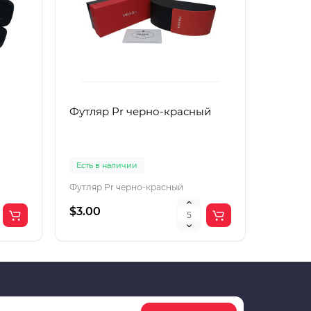
Футляр Pr черно-красный
Футляр
Есть в наличии
Есть в 
Футляр Pr черно-красный
Футляр 
$3.00
$2.00