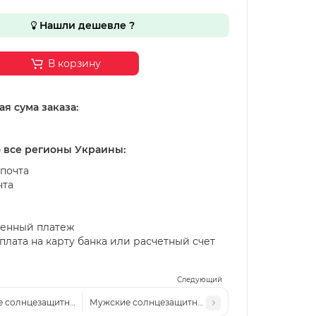
Нашли дешевле ?
В корзину
я сума заказа:
о все регионы Украины:
почта
чта
енный платеж
лата на карту банка или расчетный счет
Следующий
 солнцезащитные очки EA 1306 с3
Мужские солнцезащитные очки EA 1306 с1