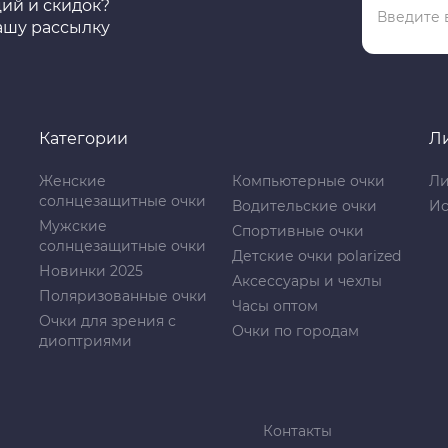
ций и скидок?
ашу рассылку
Категории
Л
Женские
Компьютерные очки
Ли
солнцезащитные очки
Водительские очки
Ис
Мужские
Спортивные очки
солнцезащитные очки
Детские очки polarized
Новинки 2025
Аксессуары и чехлы
Поляризованные очки
Часы оптом
Очки для зрения с
Очки по городам
диоптриями
Контакты