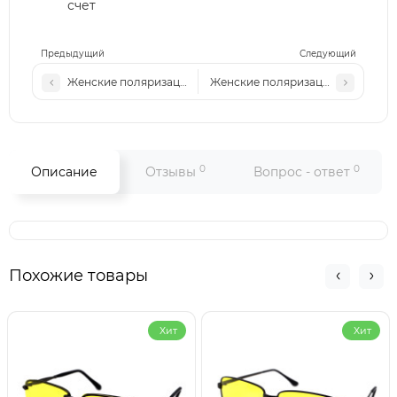
счет
Предыдущий
Следующий
Женские поляризационные солнцезащитные очки VR P772
Женские поляризационные солнц
0
0
Описание
Отзывы
Вопрос - ответ
Похожие товары
Хит
Хит