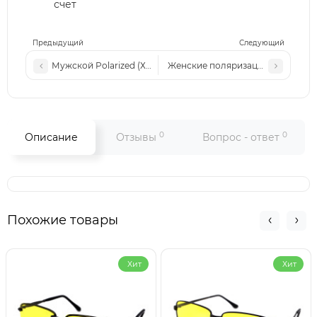
счет
Предыдущий
Следующий
Мужской Polarized (Хамелеон) MATLRXS PA1701 c1
Женские поляризационные солнц
0
0
Описание
Отзывы
Вопрос - ответ
Похожие товары
Хит
Хит