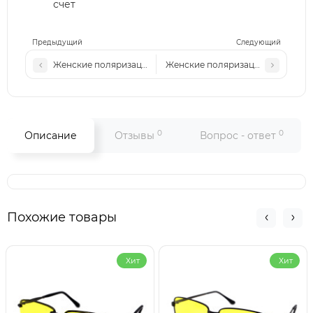
счет
Предыдущий
Следующий
Женские поляризационные солнцезащитные очки VR P355
Женские поляризационные солнц
0
0
Описание
Отзывы
Вопрос - ответ
Похожие товары
Хит
Хит