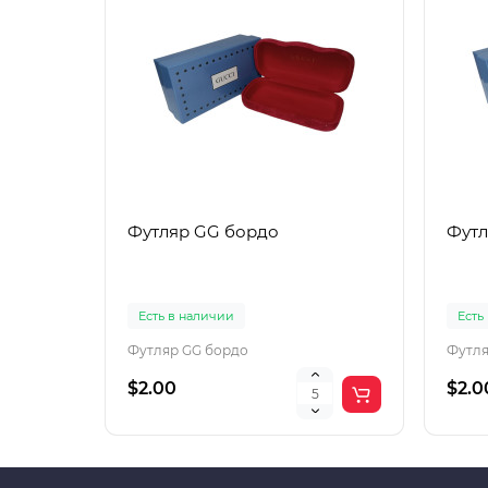
Футляр GG бордо
Футл
Есть в наличии
Есть
Футляр GG бордо
Футля
$2.00
$2.0