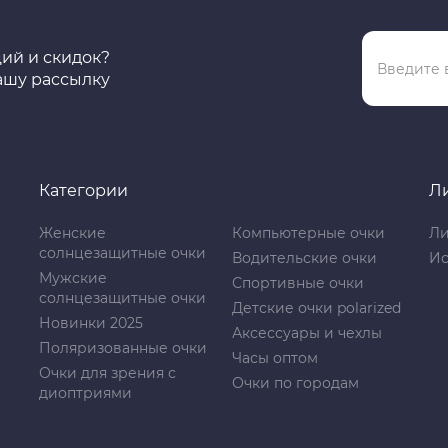
ций и скидок?
ашу рассылку
Категории
Л
Женские
Компьютерные очки
Ли
солнцезащитные очки
Водительские очки
Ис
Мужские
Спортивные очки
солнцезащитные очки
Детские очки polarized
Новинки 2025
Аксессуары и чехлы
Поляризованные очки
Часы оптом
Очки для зрения с
Очки по городам
диоптриями