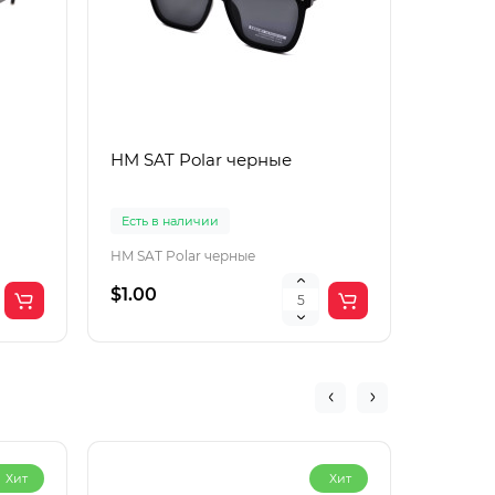
HM SAT Polar черные
Lac Рol
корич
Есть в наличии
Есть в 
HM SAT Polar черные
$1.00
$4.00
Хит
Хит