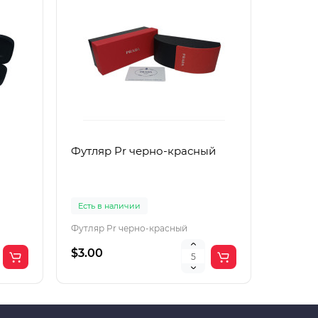
Футляр Pr черно-красный
Футляр
Есть в наличии
Есть в 
Футляр Pr черно-красный
Футляр 
$3.00
$2.00