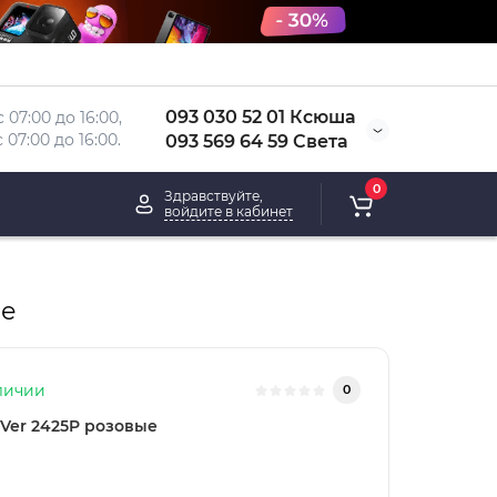
093 030 52 01 Ксюша
 07:00 до 16:00, 
 
07:00 до 16:00.
093 569 64 59 Света
0
Здравствуйте,
войдите в кабинет
ые
личии
0
Ver 2425P розовые