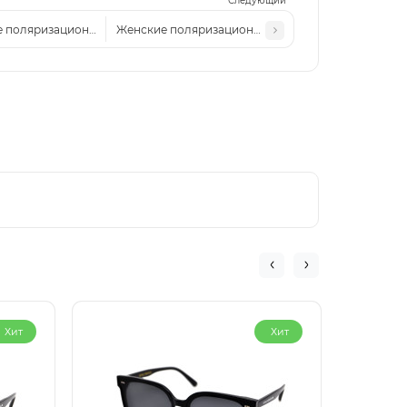
Следующий
 поляризационные солнцезащитные очки LV 2430P черно-черные
Женские поляризационные солнцезащитные очки 
Хит
Хит