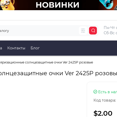
Пн-Чт с
Сб-Вс с
а
Контакты
Блог
яризационные солнцезащитные очки Ver 2425P розовые
лнцезащитные очки Ver 2425P розов
Есть в на
Код товара:
$2.00