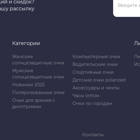
ций и скидок?
ашу рассылку
Категории
Л
Женские
Компьютерные очки
Ли
солнцезащитные очки
Водительские очки
Ис
Мужские
Спортивные очки
солнцезащитные очки
Детские очки polarized
Новинки 2025
Аксессуары и чехлы
Поляризованные очки
Часы оптом
Очки для зрения с
Очки по городам
диоптриями
Контакты