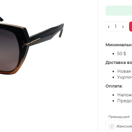
Минимальна
50 $
Доставка в
Новая 
Укрпо
Оплата:
Налож
Предоп
Предыдущий
Женские