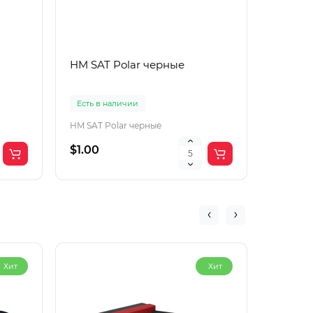
HM SAT Polar черные
Lac Рol
корич
Есть в наличии
Есть в 
HM SAT Polar черные
$1.00
$4.00
Хит
Хит