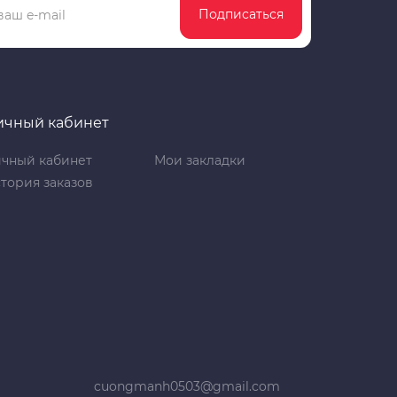
Подписаться
ичный кабинет
чный кабинет
Мои закладки
тория заказов
cuongmanh0503@gmail.com