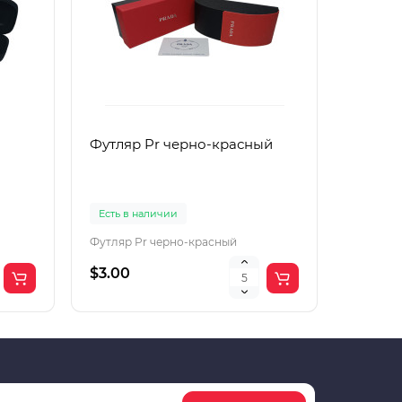
Футляр Pr черно-красный
Футляр
Есть в наличии
Есть в 
Футляр Pr черно-красный
Футляр 
$3.00
$2.00