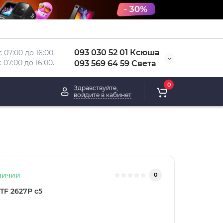
093 030 52 01 Ксюша
 07:00 до 16:00, 
 
07:00 до 16:00.
093 569 64 59 Света
0
Здравствуйте,
войдите в кабинет
личии
0
TF 2627P c5