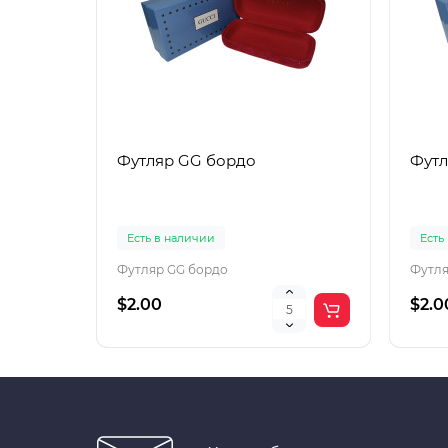
Футляр GG бордо
Футл
Есть в наличии
Есть
Футляр GG бордо
Футля
$2.00
$2.0