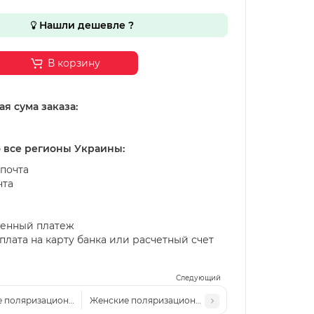
Нашли дешевле ?
В корзину
я сума заказа:
о все регионы Украины:
почта
чта
енный платеж
лата на карту банка или расчетный счет
Следующий
 поляризационные солнцезащитные очки TF 2627P c6
Женские поляризационные солнцезащитные очки 