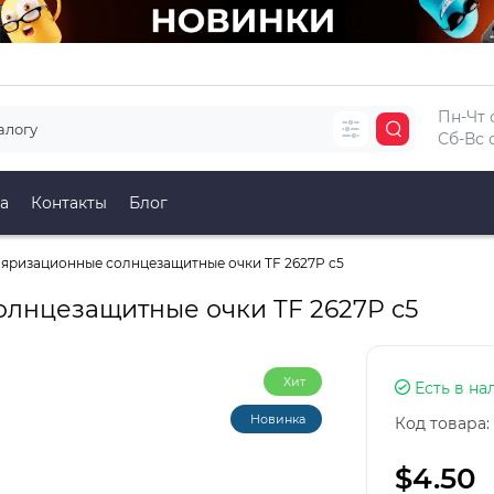
Пн-Чт с
Сб-Вс с
а
Контакты
Блог
яризационные солнцезащитные очки TF 2627P c5
лнцезащитные очки TF 2627P c5
Хит
Есть в на
Новинка
Код товара:
$4.50