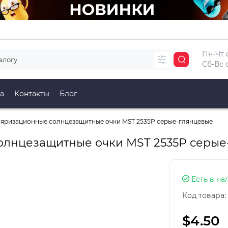
Пн-Чт с
Сб-Вс с
а
Контакты
Блог
яризационные солнцезащитные очки MST 2535P серые-глянцевые
лнцезащитные очки MST 2535P серые
Есть в на
Код товара:
$4.50