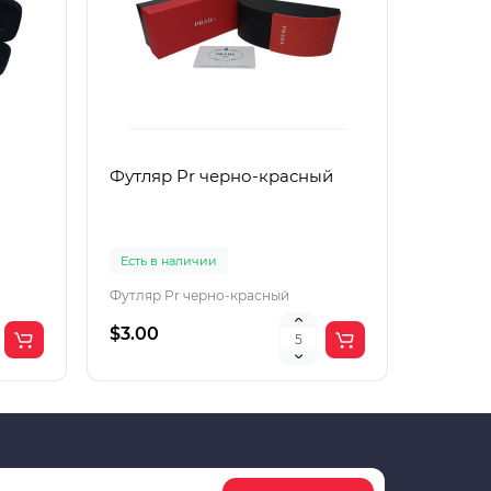
Футляр Pr черно-красный
Футляр
Есть в наличии
Есть в 
Футляр Pr черно-красный
Футляр 
$3.00
$2.00