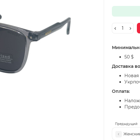
Минимальна
50 $
Доставка в
Новая 
Укрпо
Оплата:
Налож
Предоп
Предыдущий
Женские