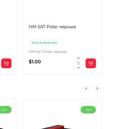
HM SAT Polar черные
Lac Рol
корич
Есть в наличии
Есть в 
HM SAT Polar черные
$1.00
$4.00
Хит
Хит