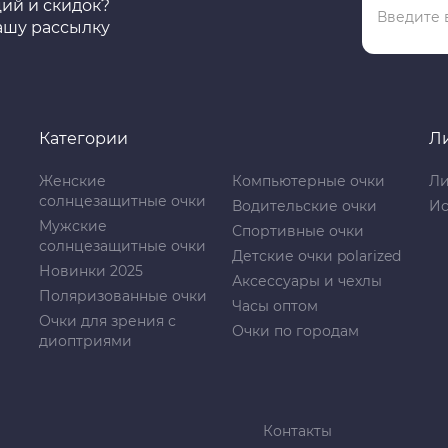
ций и скидок?
ашу рассылку
Категории
Л
Женские
Компьютерные очки
Ли
солнцезащитные очки
Водительские очки
Ис
Мужские
Спортивные очки
солнцезащитные очки
Детские очки polarized
Новинки 2025
Аксессуары и чехлы
Поляризованные очки
Часы оптом
Очки для зрения с
Очки по городам
диоптриями
Контакты