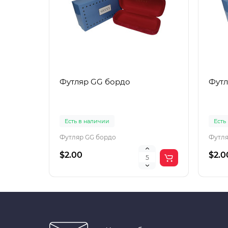
Футляр GG бордо
Футл
Есть в наличии
Есть
Футляр GG бордо
Футля
$2.00
$2.0