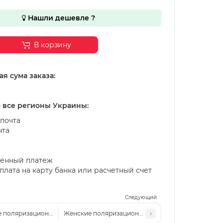
Нашли дешевле ?
В корзину
я сума заказа:
о все регионы Украины:
почта
чта
енный платеж
лата на карту банка или расчетный счет
Следующий
 поляризационные солнцезащитные очки MST 2535P зеленые
Женские поляризационные солнцезащитные очки 