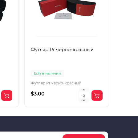
Футляр Pr черно-красный
Футляр
Есть в наличии
Есть в 
Футляр Pr черно-красный
Футляр 
$3.00
$2.00