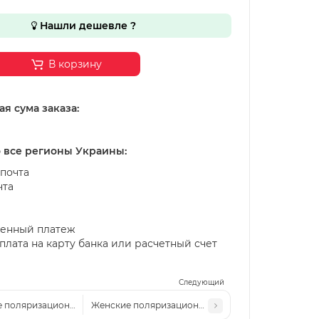
Нашли дешевле ?
В корзину
я сума заказа:
о все регионы Украины:
почта
чта
енный платеж
лата на карту банка или расчетный счет
Следующий
 поляризационные солнцезащитные очки MM P7030 c6 сталь-черные
Женские поляризационные солнцезащитные очки 