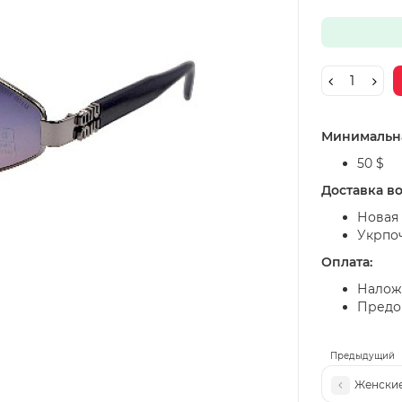
Минимальна
50 $
Доставка в
Новая 
Укрпо
Оплата:
Налож
Предоп
Предыдущий
Женские