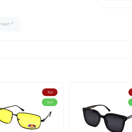
0
ответ
Топ
Хит