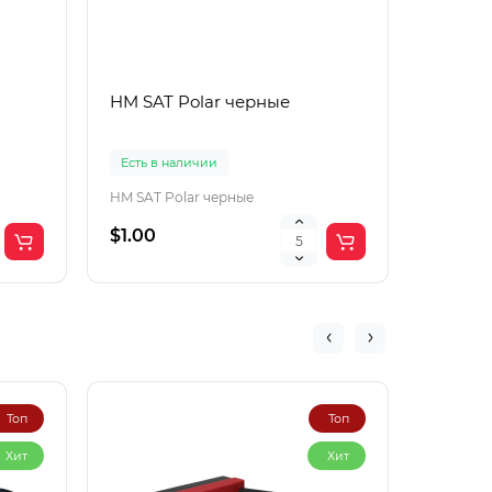
HM SAT Polar черные
Lac Рol
корич
Есть в наличии
Есть в 
HM SAT Polar черные
$1.00
$4.00
Топ
Топ
Хит
Хит