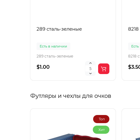
289 сталь-зеленые
8218
Есть в наличии
Есть
289 сталь-зеленые
8218 
$1.00
$3.5
Футляры и чехлы для очков
Топ
Хит