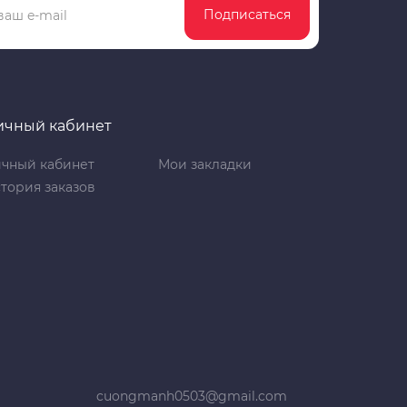
Подписаться
ичный кабинет
чный кабинет
Мои закладки
тория заказов
cuongmanh0503@gmail.com