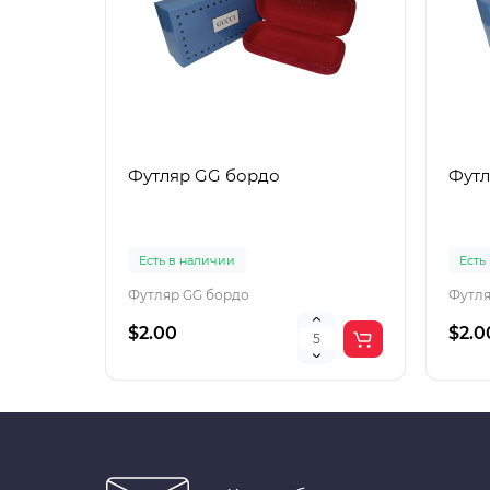
Футляр GG бордо
Футл
Есть в наличии
Есть
Футляр GG бордо
Футля
$2.00
$2.0