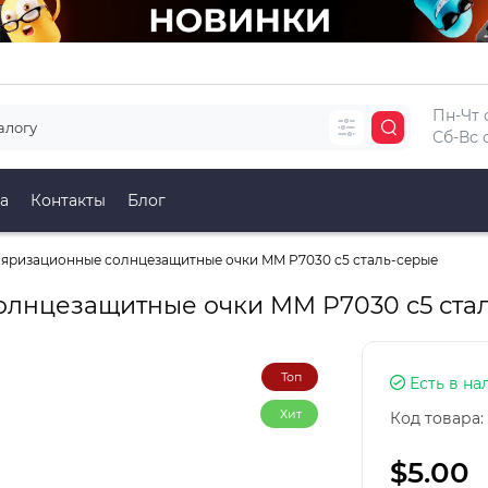
Пн-Чт с
Сб-Вс с
а
Контакты
Блог
яризационные солнцезащитные очки MM P7030 c5 сталь-серые
лнцезащитные очки MM P7030 c5 ста
Топ
Есть в на
Хит
Код товара:
$5.00