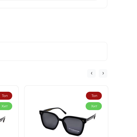
Топ
Топ
Хит
Хит