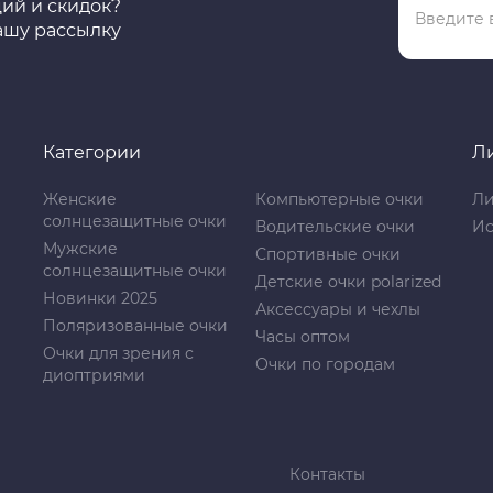
ций и скидок?
ашу рассылку
Категории
Л
Женские
Компьютерные очки
Ли
солнцезащитные очки
Водительские очки
Ис
Мужские
Спортивные очки
солнцезащитные очки
Детские очки polarized
Новинки 2025
Аксессуары и чехлы
Поляризованные очки
Часы оптом
Очки для зрения с
Очки по городам
диоптриями
Контакты