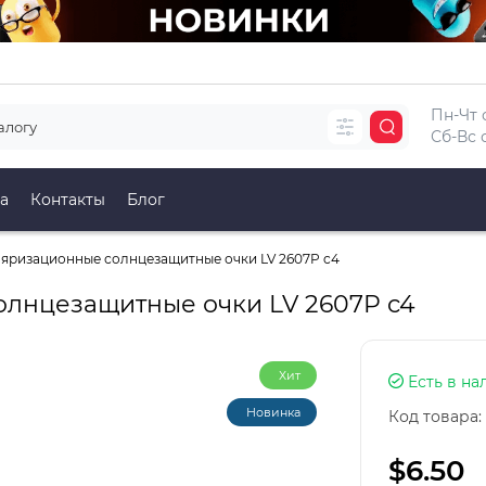
Пн-Чт с
Сб-Вс с
а
Контакты
Блог
яризационные солнцезащитные очки LV 2607P c4
лнцезащитные очки LV 2607P c4
Хит
Есть в на
Новинка
Код товара:
$6.50