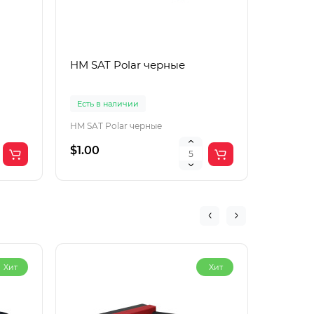
HM SAT Polar черные
Lac Рol
корич
Есть в наличии
Есть в 
HM SAT Polar черные
$1.00
$4.00
Хит
Хит