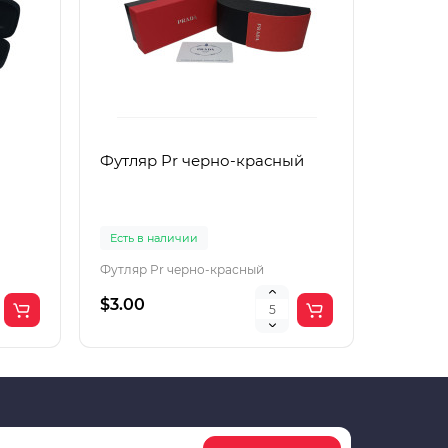
Футляр Pr черно-красный
Футляр
Есть в наличии
Есть в 
Футляр Pr черно-красный
Футляр 
$3.00
$2.00