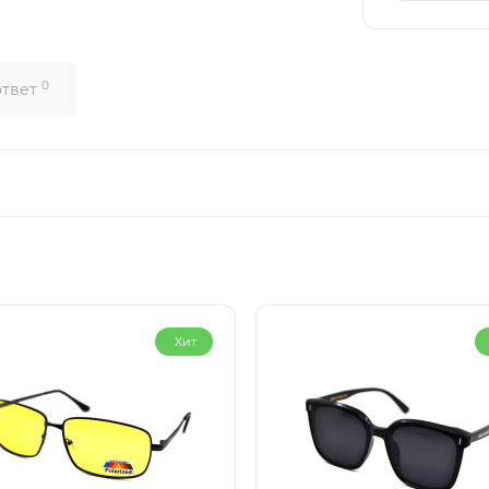
0
ответ
Хит