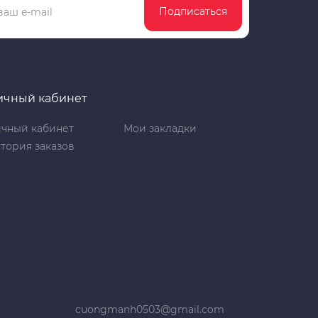
Подписаться
ичный кабинет
чный кабинет
Мои закладки
тория заказов
cuongmanh0503@gmail.com