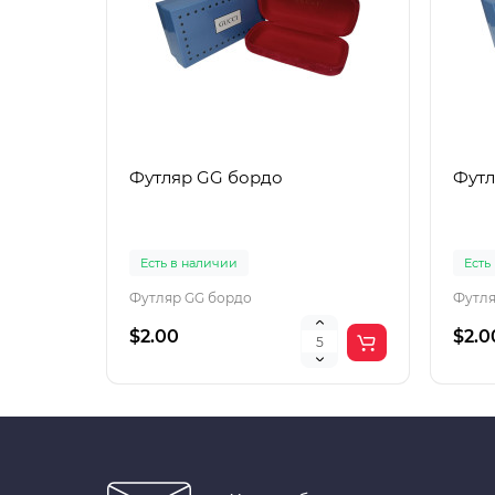
Футляр GG бордо
Футл
Есть в наличии
Есть
Футляр GG бордо
Футля
$2.00
$2.0