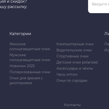
ций и скидок?
ашу рассылку
Категории
Л
Женские
Компьютерные очки
Ли
солнцезащитные очки
Водительские очки
Ис
Мужские
Спортивные очки
солнцезащитные очки
Детские очки polarized
Новинки 2025
Аксессуары и чехлы
Поляризованные очки
Часы оптом
Очки для зрения с
Очки по городам
диоптриями
Контакты