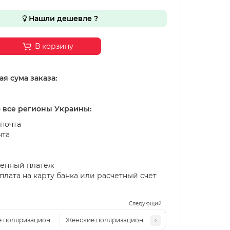
Нашли дешевле ?
В корзину
я сума заказа:
о все регионы Украины:
почта
чта
енный платеж
лата на карту банка или расчетный счет
Следующий
 поляризационные солнцезащитные очки LV 2607P c5
Женские поляризационные солнцезащитные очки 