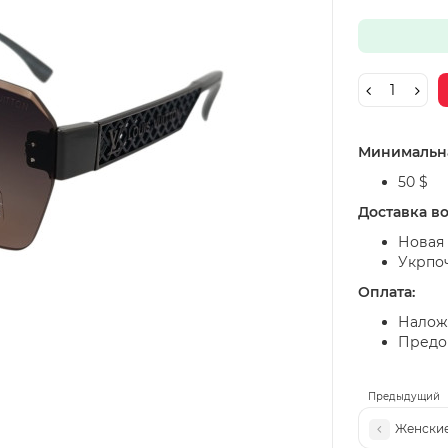
Минимальна
50 $
Доставка в
Новая 
Укрпо
Оплата:
Налож
Предоп
Предыдущий
Женские