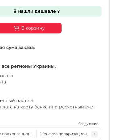
Нашли дешевле ?
В корзину
я сума заказа:
о все регионы Украины:
почта
чта
енный платеж
лата на карту банка или расчетный счет
Следующий
 поляризационные солнцезащитные очки LV 2607P c2
Женские поляризационные солнцезащитные очки 