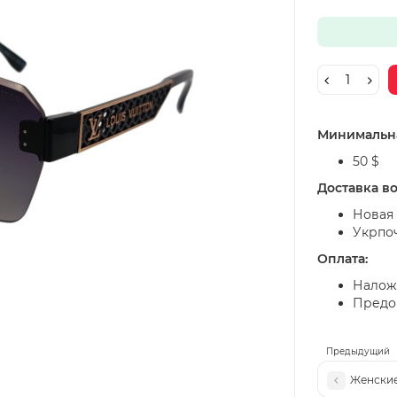
Минимальна
50 $
Доставка в
Новая 
Укрпо
Оплата:
Налож
Предоп
Предыдущий
Женские