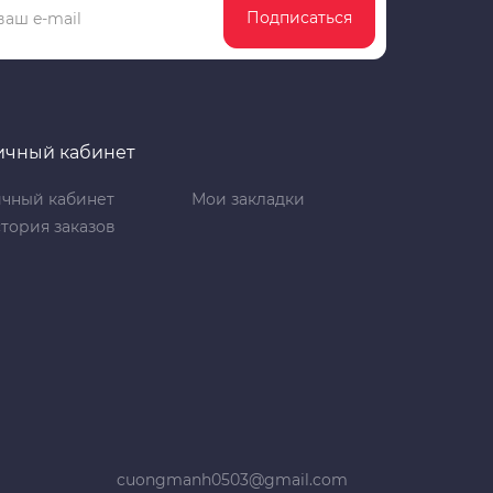
Подписаться
ичный кабинет
чный кабинет
Мои закладки
тория заказов
cuongmanh0503@gmail.com