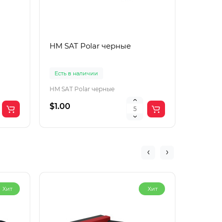
HM SAT Polar черные
Lac Рol
корич
Есть в наличии
Есть в 
HM SAT Polar черные
$1.00
$4.00
Хит
Хит