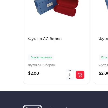
Футляр GG бордо
Футл
Есть в наличии
Есть
Футляр GG бордо
Футля
$2.00
$2.0