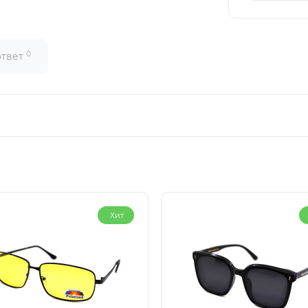
0
ответ
Хит