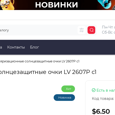
Пн-Чт с
Сб-Вс с
а
Контакты
Блог
яризационные солнцезащитные очки LV 2607P c1
лнцезащитные очки LV 2607P c1
Хит
Есть в на
Новинка
Код товара:
$6.50