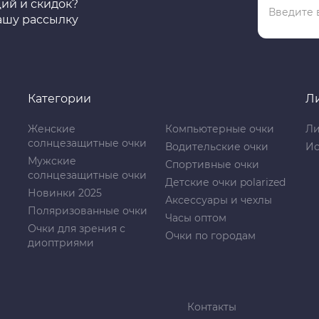
ций и скидок?
ашу рассылку
Категории
Л
Женские
Компьютерные очки
Ли
солнцезащитные очки
Водительские очки
Ис
Мужские
Спортивные очки
солнцезащитные очки
Детские очки polarized
Новинки 2025
Аксессуары и чехлы
Поляризованные очки
Часы оптом
Очки для зрения с
Очки по городам
диоптриями
Контакты