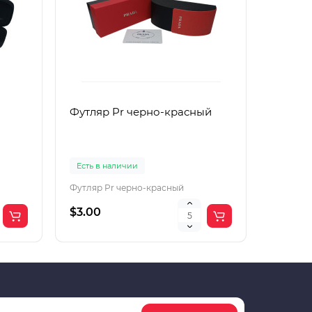
Футляр Pr черно-красный
Футляр
Есть в наличии
Есть в 
Футляр Pr черно-красный
Футляр 
$3.00
$2.00