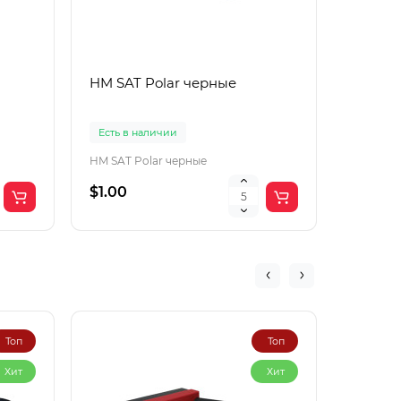
HM SAT Polar черные
Lac Рol
корич
Есть в наличии
Есть в 
HM SAT Polar черные
$1.00
$4.00
Топ
Топ
Хит
Хит