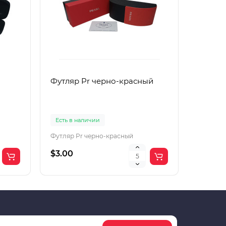
Футляр Pr черно-красный
Футляр
Есть в наличии
Есть в 
Футляр Pr черно-красный
Футляр 
$3.00
$2.00