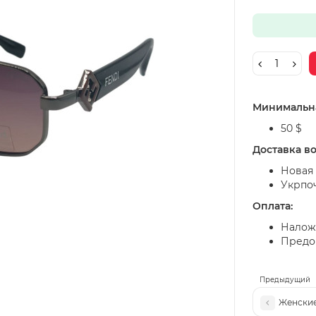
Минимальна
50 $
Доставка в
Новая 
Укрпо
Оплата:
Налож
Предоп
Предыдущий
Женские