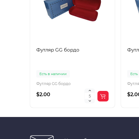
Футляр GG бордо
Футл
Есть в наличии
Есть
Футляр GG бордо
Футля
$2.00
$2.0