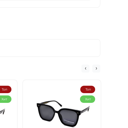
Топ
Топ
Хит
Хит