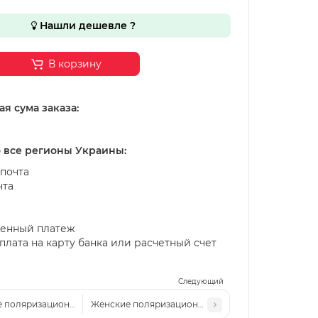
Нашли дешевле ?
В корзину
я сума заказа:
о все регионы Украины:
почта
чта
енный платеж
лата на карту банка или расчетный счет
Следующий
 поляризационные солнцезащитные очки Fen P7029 с6 золото-сирень
Женские поляризационные солнцезащитные очки F