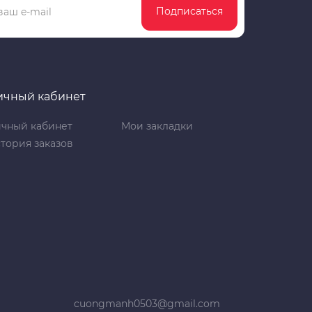
Подписаться
ичный кабинет
чный кабинет
Мои закладки
тория заказов
cuongmanh0503@gmail.com