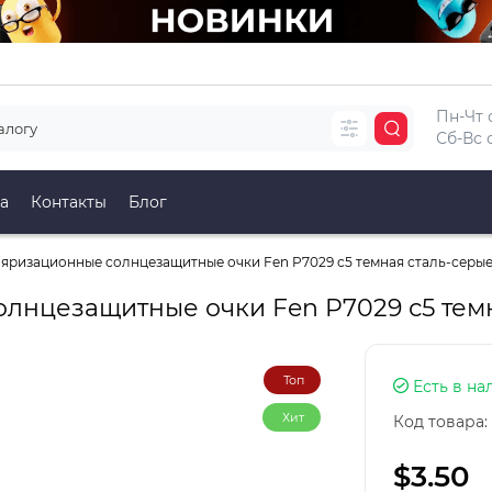
Пн-Чт с
Сб-Вс с
а
Контакты
Блог
яризационные солнцезащитные очки Fen P7029 с5 темная сталь-серы
лнцезащитные очки Fen P7029 с5 темн
Топ
Есть в на
Хит
Код товара:
$3.50