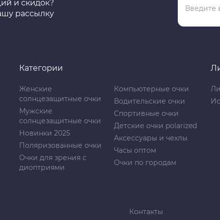
ций и скидок?
ашу рассылку
Категории
Л
Женские
Компьютерные очки
Ли
солнцезащитные очки
Водительские очки
Ис
Мужские
Спортивные очки
солнцезащитные очки
Детские очки polarized
Новинки 2025
Аксессуары и чехлы
Поляризованные очки
Часы оптом
Очки для зрения с
Очки по городам
диоптриями
Контакты