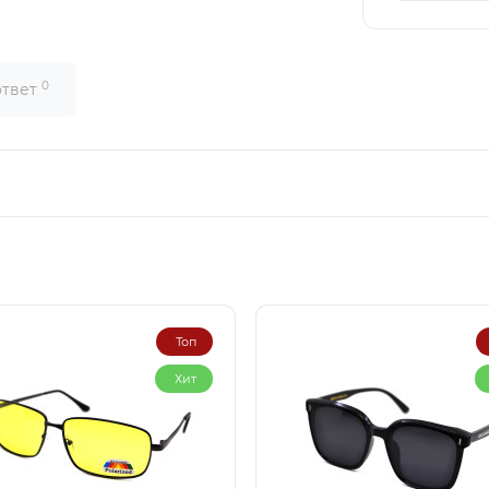
0
ответ
Топ
Хит