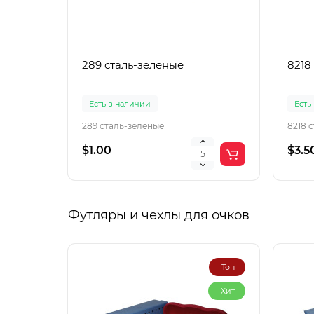
289 сталь-зеленые
8218
Есть в наличии
Есть
289 сталь-зеленые
8218 
$1.00
$3.5
Футляры и чехлы для очков
Топ
Хит