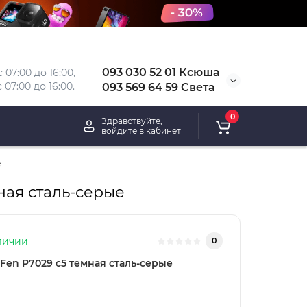
093 030 52 01 Ксюша
 07:00 до 16:00, 
 
07:00 до 16:00.
093 569 64 59 Света
0
Здравствуйте,
войдите в кабинет
е
ая сталь-серые
личии
0
Fen P7029 с5 темная сталь-серые