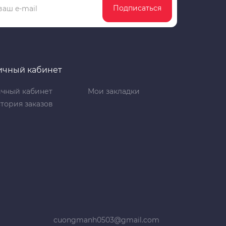
Подписаться
ичный кабинет
чный кабинет
Мои закладки
тория заказов
cuongmanh0503@gmail.com