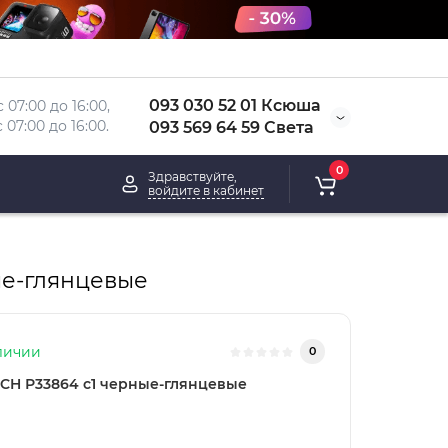
093 030 52 01 Ксюша
 07:00 до 16:00, 
 
07:00 до 16:00.
093 569 64 59 Света
0
Здравствуйте,
войдите в кабинет
е-глянцевые
личии
0
CH Р33864 c1 черные-глянцевые