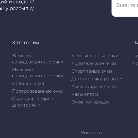
ций и скидок?
ашу рассылку
Категории
Л
Женские
Компьютерные очки
Ли
солнцезащитные очки
Водительские очки
Ис
Мужские
Спортивные очки
солнцезащитные очки
Детские очки polarized
Новинки 2025
Аксессуары и чехлы
Поляризованные очки
Часы оптом
Очки для зрения с
Очки по городам
диоптриями
Контакты