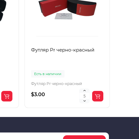
Футляр Pr черно-красный
Футляр
Есть в наличии
Есть в 
Футляр Pr черно-красный
Футляр 
$3.00
$2.00