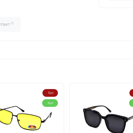
0
ответ
Топ
Хит