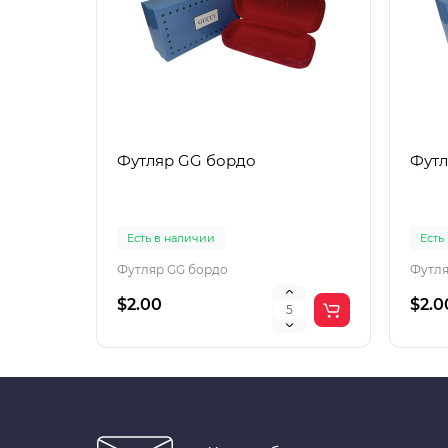
Футляр GG бордо
Футл
Есть в наличии
Есть
Футляр GG бордо
Футля
$2.00
$2.0