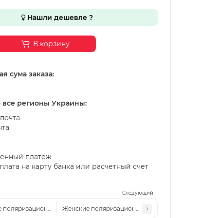
Нашли дешевле ?
В корзину
я сума заказа:
о все регионы Украины:
почта
чта
енный платеж
лата на карту банка или расчетный счет
Следующий
 поляризационные солнцезащитные очки CH Р33864 черные-матовые
Женские поляризационные солнцезащитные очки