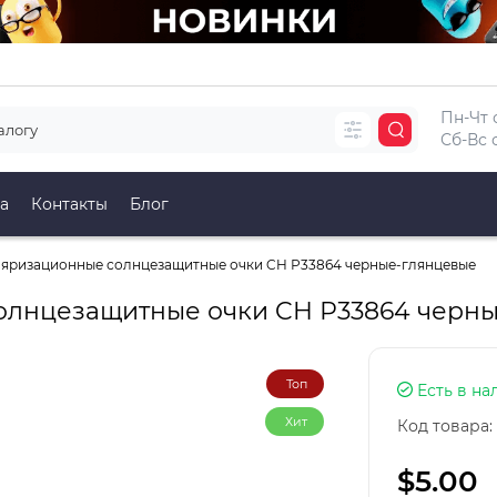
Пн-Чт с
Сб-Вс с
а
Контакты
Блог
яризационные солнцезащитные очки CH Р33864 черные-глянцевые
олнцезащитные очки CH Р33864 черны
Топ
Есть в на
Хит
Код товара:
$5.00