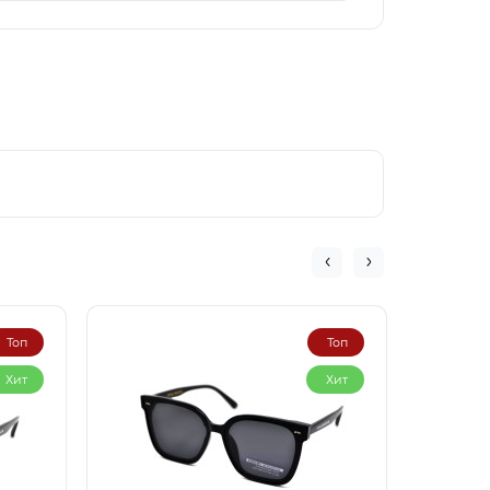
Топ
Топ
Хит
Хит