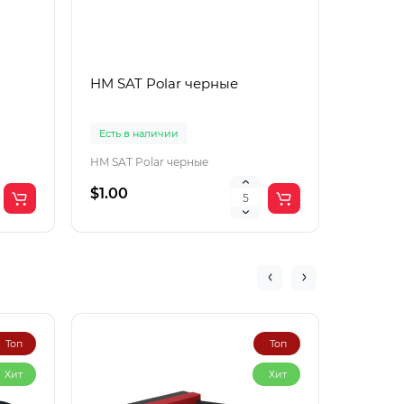
HM SAT Polar черные
Lac Рol
корич
Есть в наличии
Есть в 
HM SAT Polar черные
$1.00
$4.00
Топ
Топ
Хит
Хит