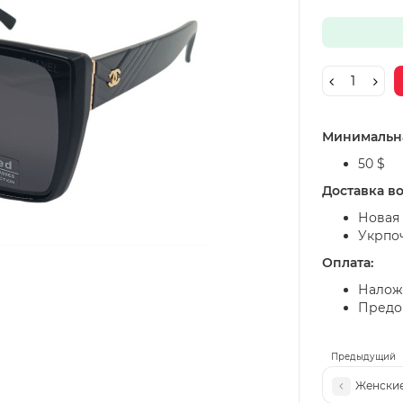
Минимальна
50 $
Доставка в
Новая 
Укрпо
Оплата:
Налож
Предоп
Предыдущий
Женские