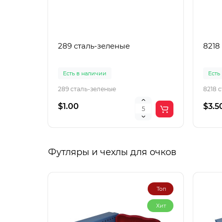
289 сталь-зеленые
8218
Есть в наличии
Есть
289 сталь-зеленые
8218 
$1.00
$3.5
Футляры и чехлы для очков
Топ
Хит