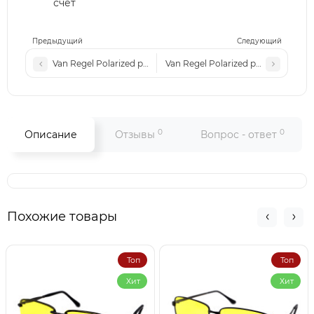
счет
Предыдущий
Следующий
Van Regel Polarized p3537 черно-серые
Van Regel Polarized p3563 черно-
0
0
Описание
Отзывы
Вопрос - ответ
Похожие товары
Топ
Топ
Хит
Хит