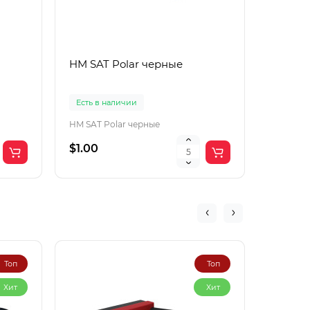
HM SAT Polar черные
Lac Рol
корич
Есть в наличии
Есть в 
HM SAT Polar черные
$1.00
$4.00
Топ
Топ
Хит
Хит