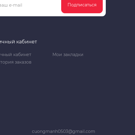
Подписаться
ичный кабинет
чный кабинет
Мои закладки
тория заказов
cuongmanh0503@gmail.com