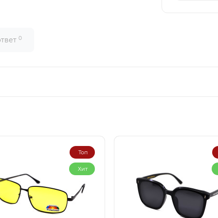
0
ответ
Топ
Хит