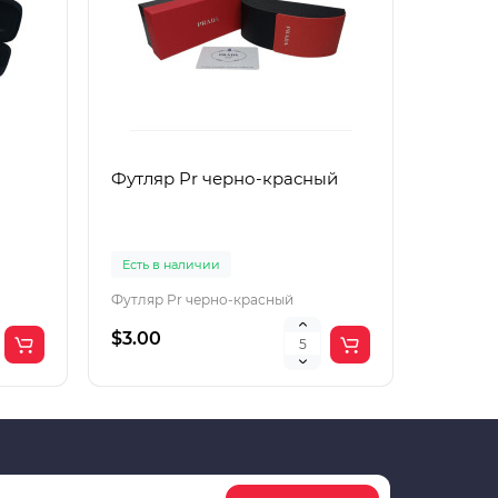
Футляр Pr черно-красный
Футляр
Есть в наличии
Есть в 
Футляр Pr черно-красный
Футляр 
$3.00
$2.00