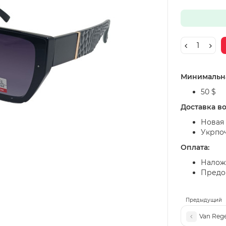
Минимальна
50 $
Доставка в
Новая 
Укрпо
Оплата:
Налож
Предоп
Предыдущий
Van Rege