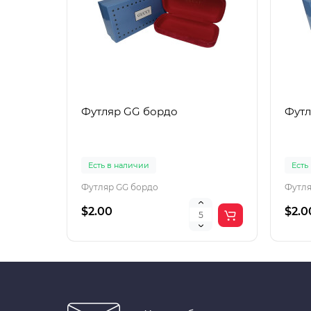
Футляр GG бордо
Футл
Есть в наличии
Есть
Футляр GG бордо
Футля
$2.00
$2.0