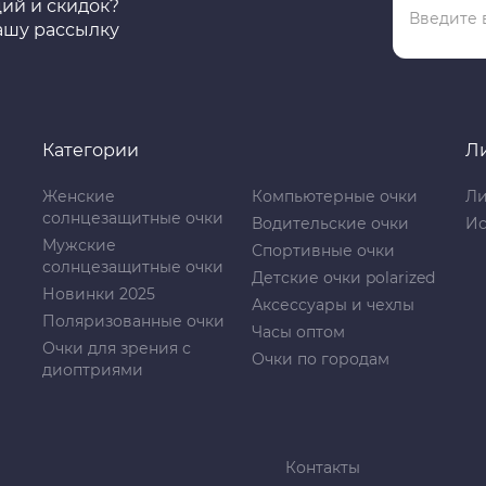
ций и скидок?
ашу рассылку
Категории
Л
Женские
Компьютерные очки
Ли
солнцезащитные очки
Водительские очки
Ис
Мужские
Спортивные очки
солнцезащитные очки
Детские очки polarized
Новинки 2025
Аксессуары и чехлы
Поляризованные очки
Часы оптом
Очки для зрения с
Очки по городам
диоптриями
Контакты