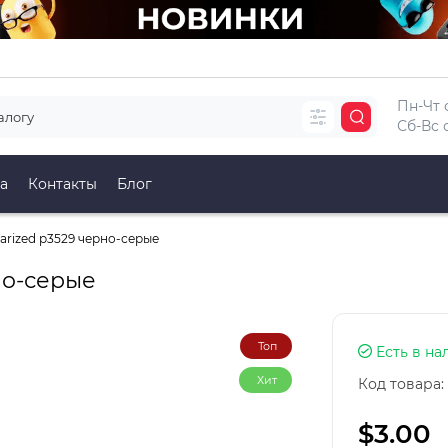
Пн-Чт с
Сб-Вс с
а
Контакты
Блог
larized p3529 черно-серые
но-серые
Топ
Есть в на
Хит
Код товара:
$3.00