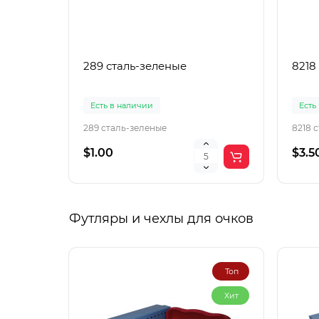
289 сталь-зеленые
8218
Есть в наличии
Есть
289 сталь-зеленые
8218 
$1.00
$3.5
Футляры и чехлы для очков
Топ
Хит