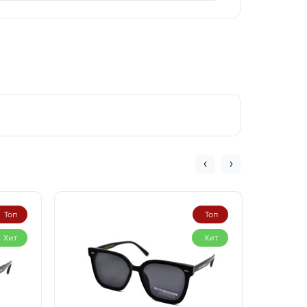
Топ
Топ
Хит
Хит