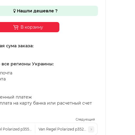
Нашли дешевле ?
В корзину
я сума заказа:
о все регионы Украины:
почта
чта
енный платеж
лата на карту банка или расчетный счет
Следующий
l Polarized p3552 черно-черные
Van Regel Polarized p3529 черно-черные