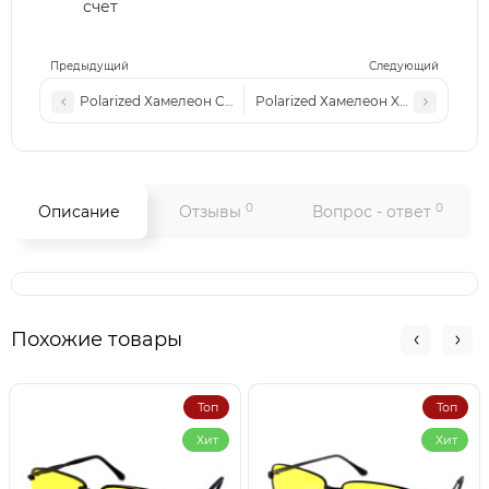
счет
Предыдущий
Следующий
Polarized Хамелеон Cel XP032 с2 золото-коричневые
Polarized Хамелеон XP8211 с5 ста
0
0
Описание
Отзывы
Вопрос - ответ
Похожие товары
Топ
Топ
Хит
Хит