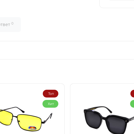
0
ответ
Топ
Хит