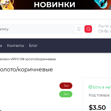
Пн-Чт с
Сб-Вс с
а
Контакты
Блог
мелеон VRPX 018 золото/коричневые
 золото/коричневые
Топ
Есть в на
Хит
Код товара:
$3.50