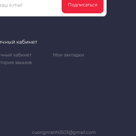
Подписаться
ичный кабинет
чный кабинет
Мои закладки
тория заказов
cuongmanh0503@gmail.com