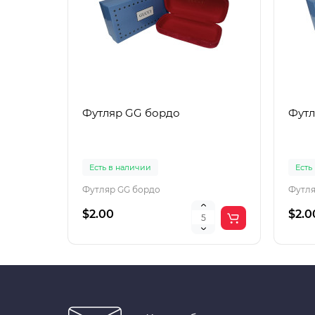
Футляр GG бордо
Футл
Есть в наличии
Есть
Футляр GG бордо
Футля
$2.00
$2.0