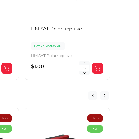
HM SAT Polar черные
Lac Рol
корич
Есть в наличии
Есть в 
HM SAT Polar черные
$1.00
$4.00
Топ
Топ
Хит
Хит