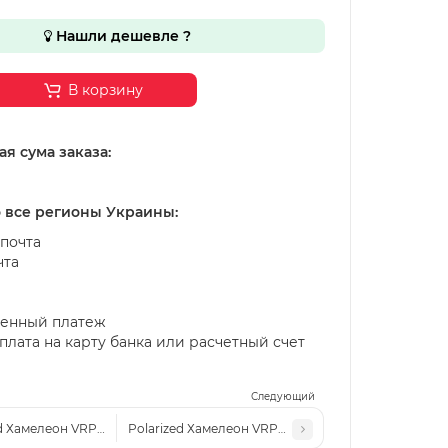
Нашли дешевле ?
В корзину
я сума заказа:
о все регионы Украины:
почта
чта
енный платеж
лата на карту банка или расчетный счет
Следующий
ed Хамелеон VRPX 018 золото/розовые
Polarized Хамелеон VRPX 018 светлая сталь/голуб