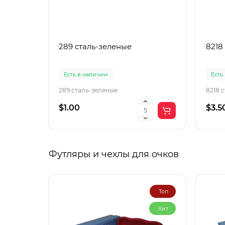
289 сталь-зеленые
8218
Есть в наличии
Есть
289 сталь-зеленые
8218 
$1.00
$3.5
Футляры и чехлы для очков
Топ
Хит