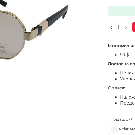
Минимальна
50 $
Доставка в
Новая 
Укрпо
Оплата:
Налож
Предоп
Предыдущий
Polariz