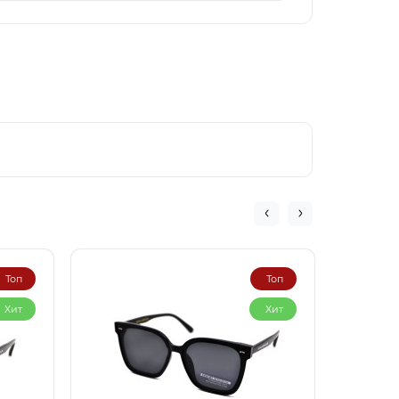
Топ
Топ
Хит
Хит