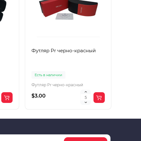
Футляр Pr черно-красный
Футляр
Есть в наличии
Есть в 
Футляр Pr черно-красный
Футляр 
$3.00
$2.00