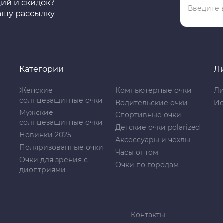
ций и скидок?
ашу рассылку
Категории
Л
Женские
Компьютерные очки
Ли
солнцезащитные очки
Водительские очки
Ис
Мужские
Спортивные очки
солнцезащитные очки
Детские очки polarized
Новинки 2025
Аксессуары и чехлы
Поляризованные очки
Часы оптом
Очки для зрения с
Очки по городам
диоптриями
Контакты