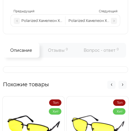
Предыдущий
Следующий
Polarized Хамелеон Х009 с2 (темная сталь)
Polarized Хамелеон Х003 с3 (светл
0
0
Описание
Отзывы
Вопрос - ответ
Похожие товары
Топ
Топ
Хит
Хит