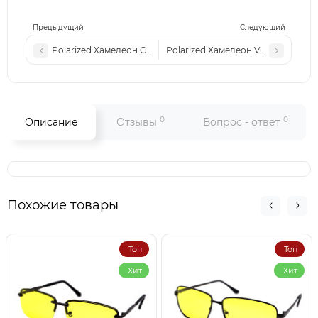
Предыдущий
Следующий
Polarized Хамелеон Chl XP031 c2
Polarized Хамелеон VR XP030 c6
0
0
Описание
Отзывы
Вопрос - ответ
Похожие товары
Топ
Топ
Хит
Хит