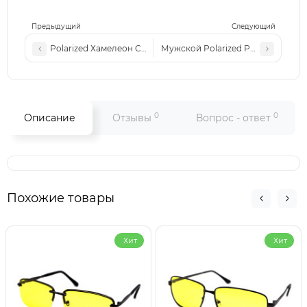
Предыдущий
Следующий
Polarized Хамелеон Cel xp022 сталь голубая-линза
Мужской Polarized PD 25901P c5 
0
0
Описание
Отзывы
Вопрос - ответ
Похожие товары
Хит
Хит