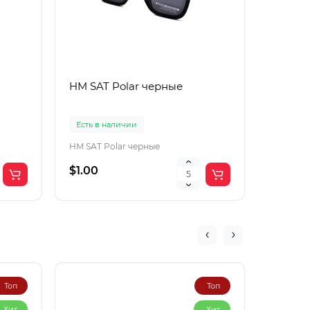
HM SAT Polar черные
Lac Рol
корич
Есть в наличии
Есть в 
HM SAT Polar черные
$1.00
$4.00
Топ
Топ
Хит
Хит