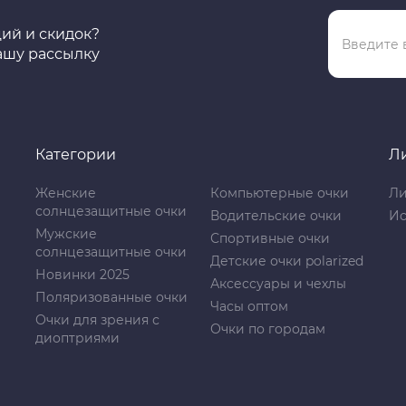
ций и скидок?
ашу рассылку
Категории
Л
Женские
Компьютерные очки
Ли
солнцезащитные очки
Водительские очки
Ис
Мужские
Спортивные очки
солнцезащитные очки
Детские очки polarized
Новинки 2025
Аксессуары и чехлы
Поляризованные очки
Часы оптом
Очки для зрения с
Очки по городам
диоптриями