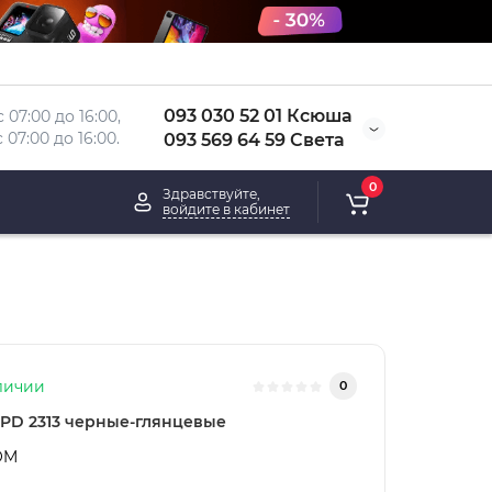
093 030 52 01 Ксюша
 07:00 до 16:00, 
 
07:00 до 16:00.
093 569 64 59 Света
0
Здравствуйте,
войдите в кабинет
личии
0
PD 2313 черные-глянцевые
OM