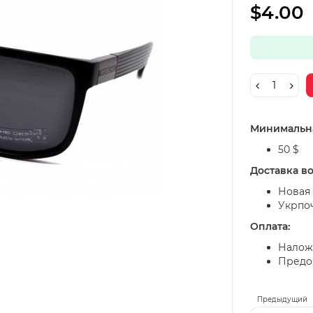
$4.00
Минимальна
50 $
Доставка в
Новая 
Укрпо
Оплата:
Налож
Предоп
Предыдущий