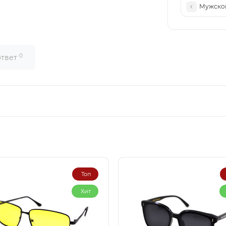
Мужской
0
ответ
Топ
Хит