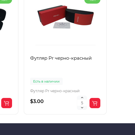
Футляр Pr черно-красный
Футляр
Есть в наличии
Есть в 
Футляр Pr черно-красный
Футляр 
$3.00
$2.00