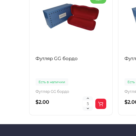
Футляр GG бордо
Футл
Есть в наличии
Есть
Футляр GG бордо
Футля
$2.00
$2.0