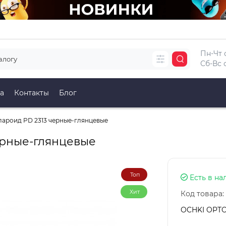
Пн-Чт с
Сб-Вс с
а
Контакты
Блог
ароид PD 2313 черные-глянцевые
ерные-глянцевые
Топ
Есть в на
Хит
Код товара:
OCHKI OPT