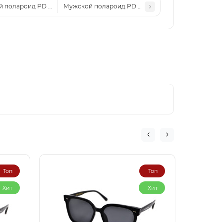
 полароид PD 931 черные-глянцевые
Мужской полароид PD 922 черные-глянцевые
Топ
Топ
Хит
Хит