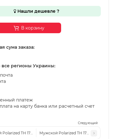
Нашли дешевле ?
В корзину
я сума заказа:
о все регионы Украины:
почта
чта
енный платеж
лата на карту банка или расчетный счет
Следующий
Polarized TH 1722 c4 черные синее зеркало
Мужской Polarized TH 1722 c2 черные-глянцевые