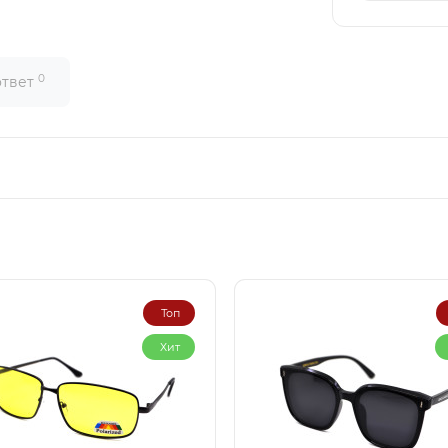
0
ответ
Топ
Хит