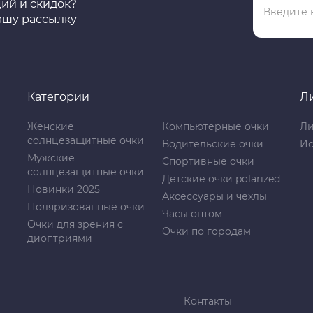
ций и скидок?
ашу рассылку
Категории
Л
Женские
Компьютерные очки
Ли
солнцезащитные очки
Водительские очки
Ис
Мужские
Спортивные очки
солнцезащитные очки
Детские очки polarized
Новинки 2025
Аксессуары и чехлы
Поляризованные очки
Часы оптом
Очки для зрения с
Очки по городам
диоптриями
Контакты