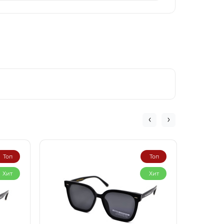
Топ
Топ
Хит
Хит