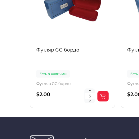
Футляр GG бордо
Футл
Есть в наличии
Есть
Футляр GG бордо
Футля
$2.00
$2.0