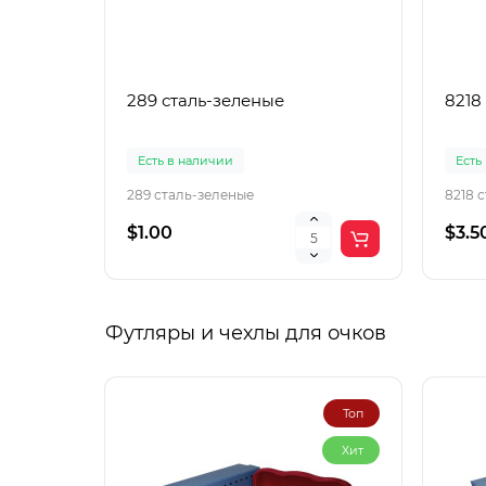
289 сталь-зеленые
8218
Есть в наличии
Есть
289 сталь-зеленые
8218 
$1.00
$3.5
Футляры и чехлы для очков
Топ
Хит