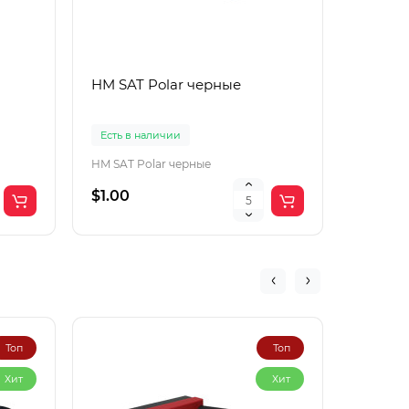
HM SAT Polar черные
Lac Рol
корич
Есть в наличии
Есть в 
HM SAT Polar черные
$1.00
$4.00
Топ
Топ
Хит
Хит