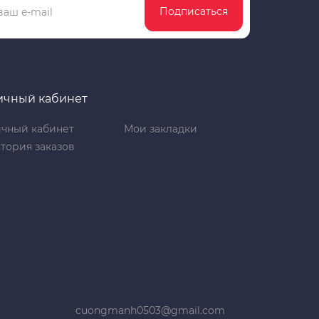
Подписаться
ичный кабинет
чный кабинет
Мои закладки
тория заказов
cuongmanh0503@gmail.com