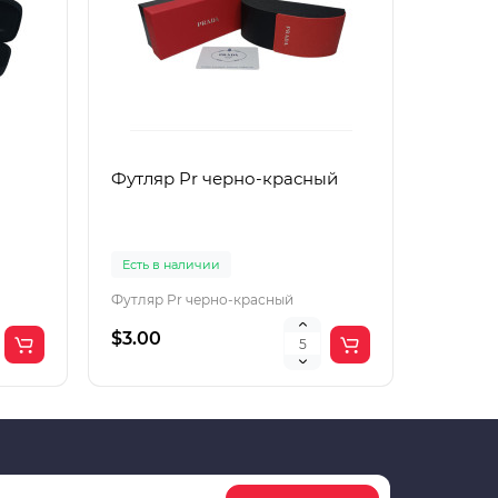
Футляр Pr черно-красный
Футляр
Есть в наличии
Есть в 
Футляр Pr черно-красный
Футляр 
$3.00
$2.00