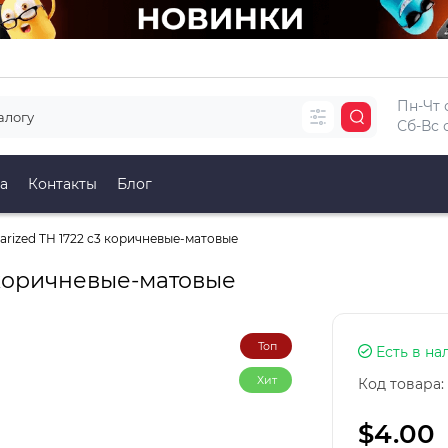
Пн-Чт с
Сб-Вс с
а
Контакты
Блог
rized TH 1722 c3 коричневые-матовые
 коричневые-матовые
Топ
Есть в на
Хит
Код товара:
$4.00