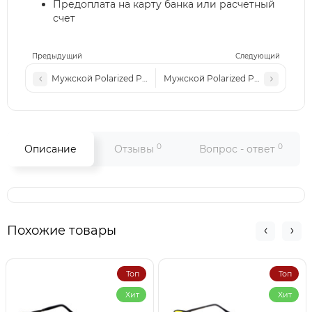
Предоплата на карту банка или расчетный
счет
Предыдущий
Следующий
Мужской Polarized Pr 25903P с3 коричневые (неломайки)
Мужской Polarized Pr 25903P с1 
0
0
Описание
Отзывы
Вопрос - ответ
Похожие товары
Топ
Топ
Хит
Хит