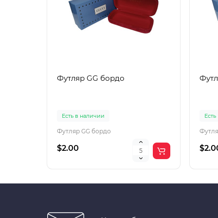
Футляр GG бордо
Футл
Есть в наличии
Есть
Футляр GG бордо
Футля
$2.00
$2.0