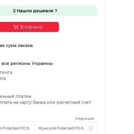
Нашли дешевле ?
В корзину
я сума заказа:
о все регионы Украины:
почта
чта
енный платеж
лата на карту банка или расчетный счет
Следующий
 Polarized PD 63039 сталь-синие
Мужской Polarized PD 63039 сталь-серые