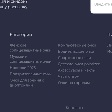
ций и скидок?
ашу рассылку
Категории
Л
Женские
Компьютерные очки
Ли
солнцезащитные очки
Водительские очки
Ис
Мужские
Спортивные очки
солнцезащитные очки
Детские очки polarized
Новинки 2025
Аксессуары и чехлы
Поляризованные очки
Часы оптом
Очки для зрения с
Очки по городам
диоптриями
Контакты