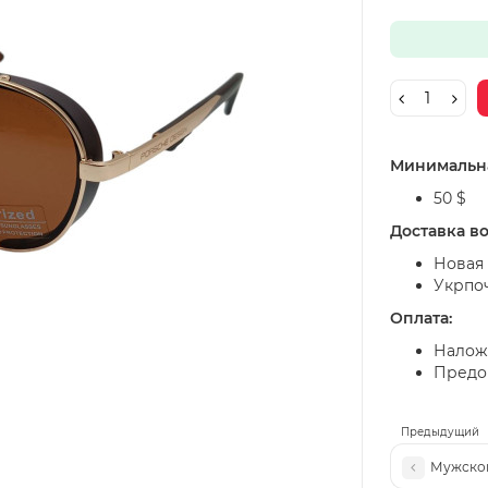
Минимальна
50 $
Доставка в
Новая 
Укрпо
Оплата:
Налож
Предоп
Предыдущий
Мужской