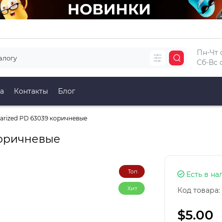
Пн-Чт с
Сб-Вс с
а
Контакты
Блог
arized PD 63039 коричневые
коричневые
Топ
Есть в на
Хит
Код товара:
$5.00