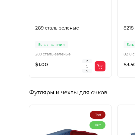
289 сталь-зеленые
8218
Есть в наличии
Есть
289 сталь-зеленые
8218 
$1.00
$3.5
Футляры и чехлы для очков
Топ
Хит