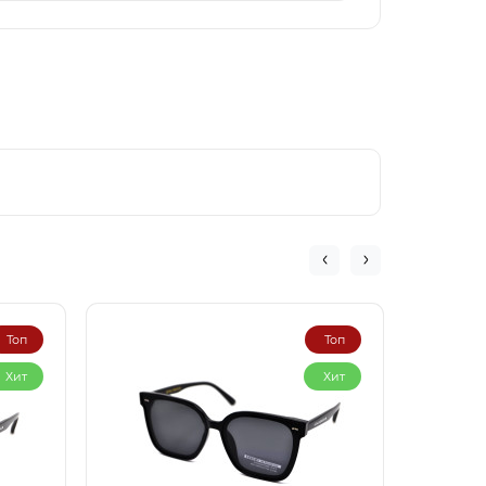
Топ
Топ
Хит
Хит