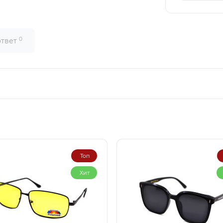
0
ответ
Топ
Хит