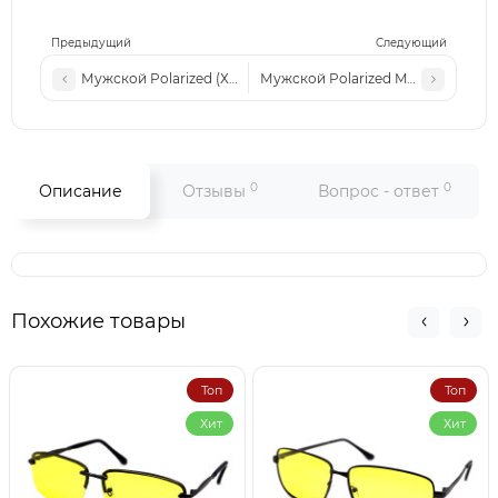
Предыдущий
Следующий
Мужской Polarized (Хамелеон) MATLRXS PA1704 c1
Мужской Polarized MATLRXS PA173
0
0
Описание
Отзывы
Вопрос - ответ
Похожие товары
Топ
Топ
Хит
Хит