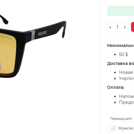
Минимальна
50 $
Доставка в
Новая 
Укрпо
Оплата:
Налож
Предоп
Предыдущий
Мужской