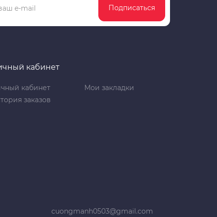
Подписаться
ичный кабинет
чный кабинет
Мои закладки
тория заказов
cuongmanh0503@gmail.com