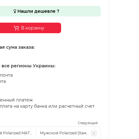
Нашли дешевле ?
В корзину
я сума заказа:
о все регионы Украины:
почта
чта
енный платеж
лата на карту банка или расчетный счет
Следующий
 Polarized MATLRXS PA1735 c4
Мужской Polarized (Хамелеон) MATLRXS PA1735 c2