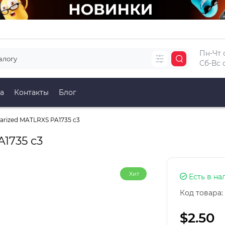
Пн-Чт с
Сб-Вс с
а
Контакты
Блог
arized MATLRXS PA1735 c3
1735 c3
Хит
Есть в на
Код товара:
$2.50