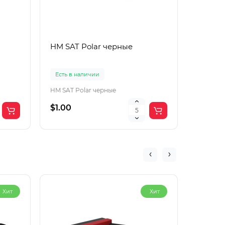
HM SAT Polar черные
Lac Рol
корич
Есть в наличии
Есть в 
HM SAT Polar черные
$1.00
$4.00
Хит
Хит