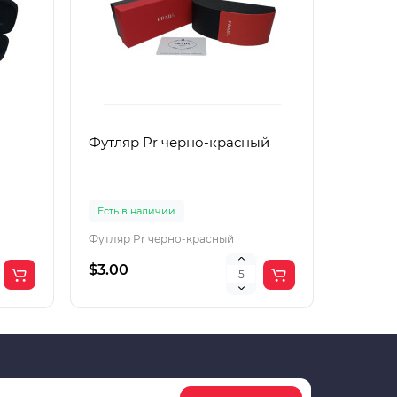
Футляр Pr черно-красный
Футляр
Есть в наличии
Есть в 
Футляр Pr черно-красный
Футляр 
$3.00
$2.00