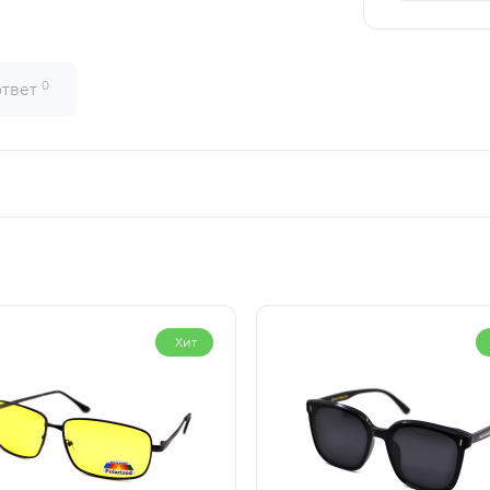
0
ответ
Хит