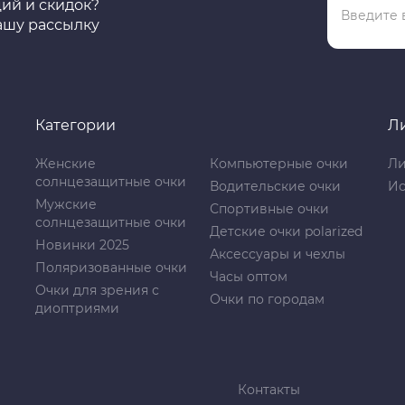
ций и скидок?
ашу рассылку
Категории
Л
Женские
Компьютерные очки
Ли
солнцезащитные очки
Водительские очки
Ис
Мужские
Спортивные очки
солнцезащитные очки
Детские очки polarized
Новинки 2025
Аксессуары и чехлы
Поляризованные очки
Часы оптом
Очки для зрения с
Очки по городам
диоптриями
Контакты