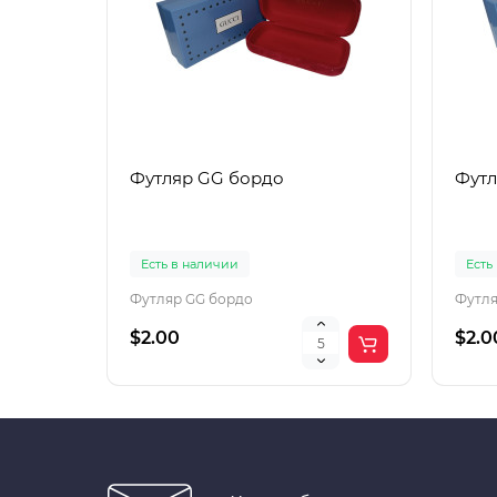
Футляр GG бордо
Футл
Есть в наличии
Есть
Футляр GG бордо
Футля
$2.00
$2.0