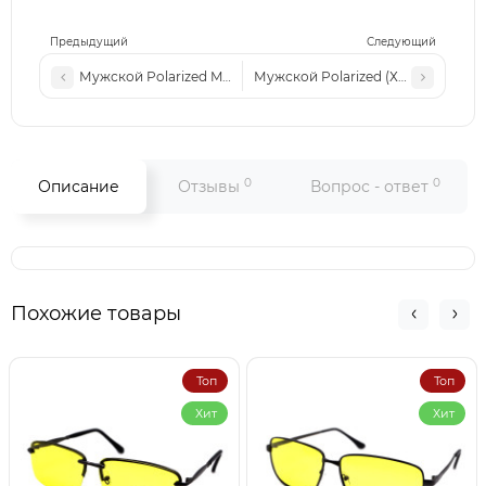
Предыдущий
Следующий
Мужской Polarized MATLRXS PA1704 c4
Мужской Polarized (Хамелеон) MA
0
0
Описание
Отзывы
Вопрос - ответ
Похожие товары
Топ
Топ
Хит
Хит