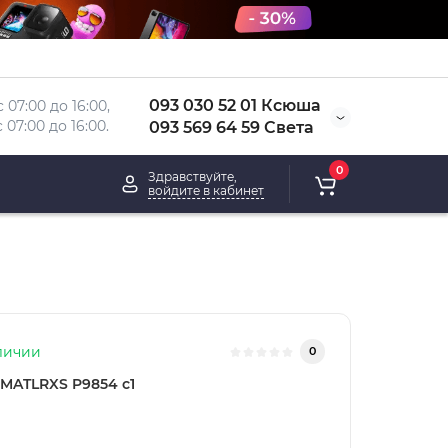
093 030 52 01 Ксюша
 07:00 до 16:00, 
 
07:00 до 16:00.
093 569 64 59 Света
0
Здравствуйте,
войдите в кабинет
личии
0
MATLRXS P9854 c1