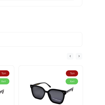
Топ
Топ
Хит
Хит