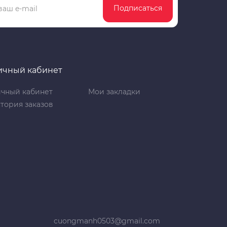
Подписаться
ичный кабинет
чный кабинет
Мои закладки
тория заказов
cuongmanh0503@gmail.com