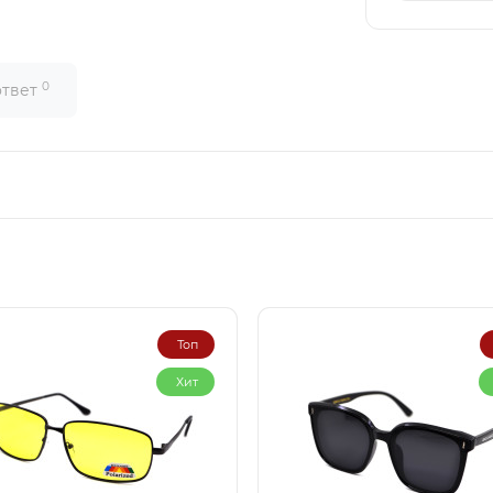
0
ответ
Топ
Хит