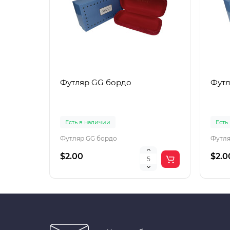
Футляр GG бордо
Футл
Есть в наличии
Есть
Футляр GG бордо
Футля
$2.00
$2.0