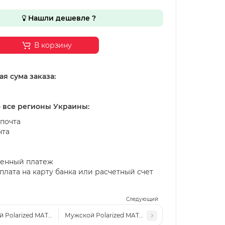
Нашли дешевле ?
В корзину
я сума заказа:
о все регионы Украины:
почта
чта
енный платеж
лата на карту банка или расчетный счет
Следующий
 Polarized MATLRXS P9854 c2
Мужской Polarized MATLRXS P9857 c4