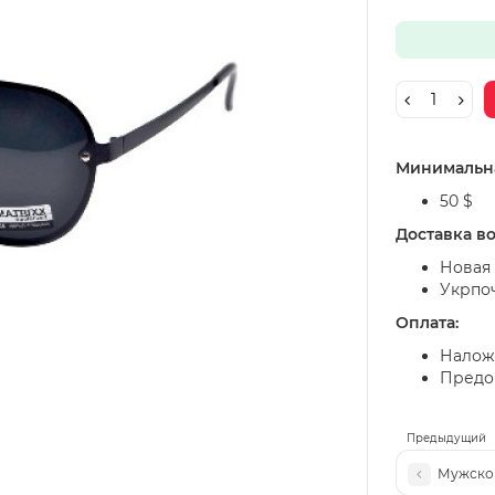
Минимальна
50 $
Доставка в
Новая 
Укрпо
Оплата:
Налож
Предоп
Предыдущий
Мужской