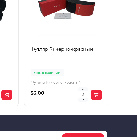
Футляр Pr черно-красный
Футляр
Есть в наличии
Есть в 
Футляр Pr черно-красный
Футляр 
$3.00
$2.00