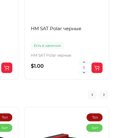
HM SAT Polar черные
Lac Рol
корич
Есть в наличии
Есть в 
HM SAT Polar черные
$1.00
$4.00
Топ
Топ
Хит
Хит