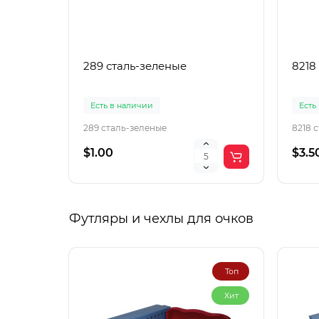
289 сталь-зеленые
8218
Есть в наличии
Есть
289 сталь-зеленые
8218 
$1.00
$3.5
Футляры и чехлы для очков
Топ
Хит