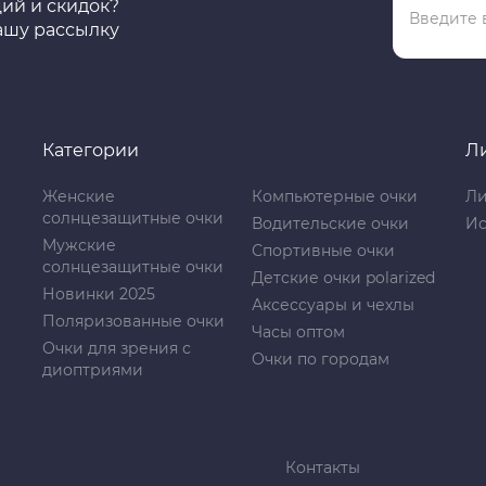
ций и скидок?
ашу рассылку
Категории
Л
Женские
Компьютерные очки
Ли
солнцезащитные очки
Водительские очки
Ис
Мужские
Спортивные очки
солнцезащитные очки
Детские очки polarized
Новинки 2025
Аксессуары и чехлы
Поляризованные очки
Часы оптом
Очки для зрения с
Очки по городам
диоптриями
Контакты