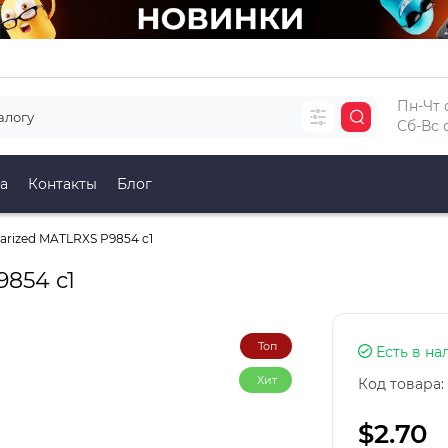
Пн-Чт с
Сб-Вс с
а
Контакты
Блог
arized MATLRXS P9854 c1
854 c1
Топ
Есть в на
Хит
Код товара:
$2.70