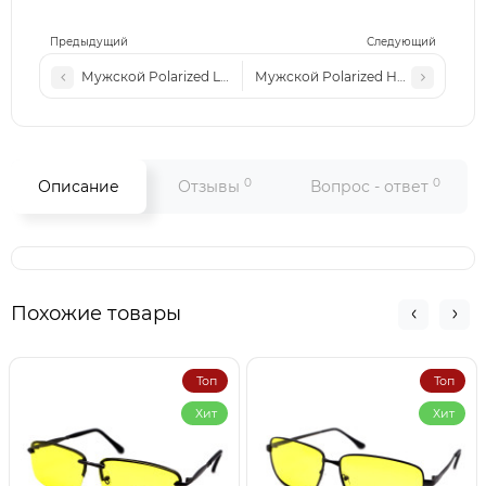
Предыдущий
Следующий
Мужской Polarized Lac P07 c1
Мужской Polarized HB P11 c4
0
0
Описание
Отзывы
Вопрос - ответ
Похожие товары
Топ
Топ
Хит
Хит