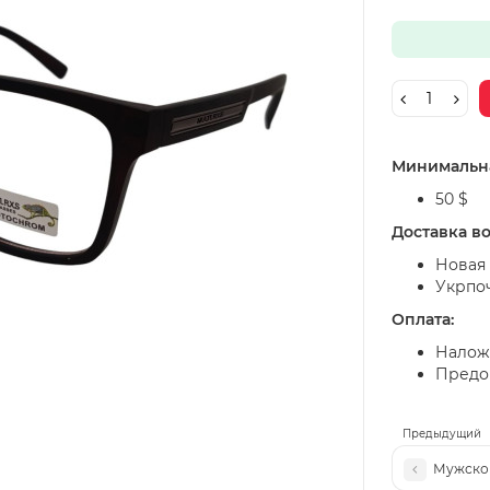
Минимальна
50 $
Доставка в
Новая 
Укрпо
Оплата:
Налож
Предоп
Предыдущий
Мужской