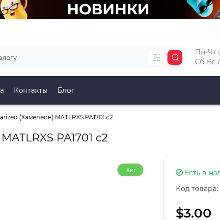
Пн-Чт с
Сб-Вс с
а
Контакты
Блог
rized (Хамелеон) MATLRXS PA1701 c2
 MATLRXS PA1701 c2
Хит
Есть в на
Код товара:
$3.00