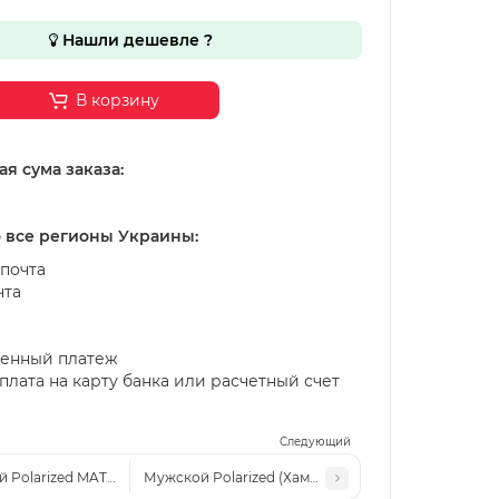
Нашли дешевле ?
В корзину
я сума заказа:
о все регионы Украины:
почта
чта
енный платеж
лата на карту банка или расчетный счет
Следующий
 Polarized MATLRXS PA1701 c3
Мужской Polarized (Хамелеон) MATLRXS PA1701 c1