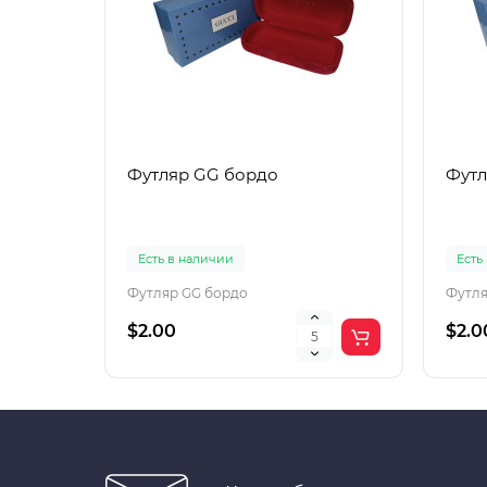
Футляр GG бордо
Футл
Есть в наличии
Есть
Футляр GG бордо
Футля
$2.00
$2.0