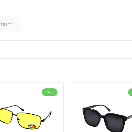
0
ответ
Хит