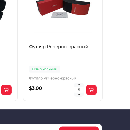
Футляр Pr черно-красный
Футляр
Есть в наличии
Есть в 
Футляр Pr черно-красный
Футляр 
$3.00
$2.00