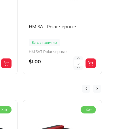
HM SAT Polar черные
Lac Рol
корич
Есть в наличии
Есть в 
HM SAT Polar черные
$1.00
$4.00
Хит
Хит