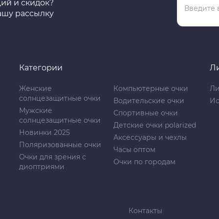
ций и скидок?
ашу рассылку
Категории
Л
Женские
Компьютерные очки
Ли
солнцезащитные очки
Водительские очки
Ис
Мужские
Спортивные очки
солнцезащитные очки
Детские очки polarized
Новинки 2025
Аксессуары и чехлы
Поляризованные очки
Часы оптом
Очки для зрения с
Очки по городам
диоптриями
Контакты