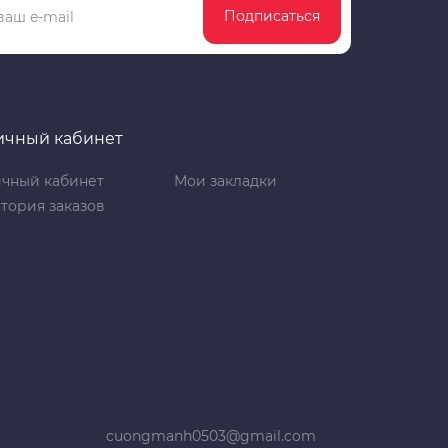
Подписаться
ичный кабинет
чный кабинет
Мои закладки
тория заказов
cuongmanh0503@gmail.com