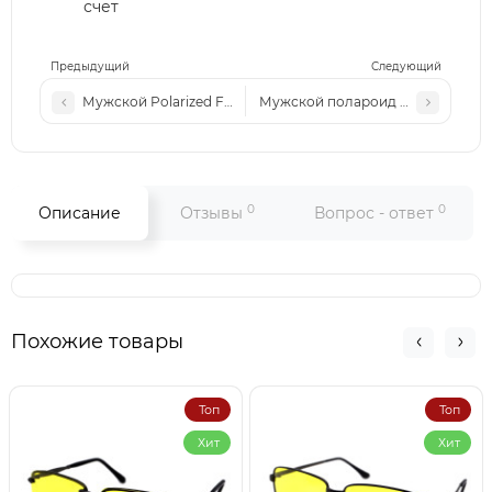
счет
Предыдущий
Следующий
Мужской Polarized FER 2312 с2 черные-матовые
Мужской полароид PD 2420 чер
0
0
Описание
Отзывы
Вопрос - ответ
Похожие товары
Топ
Топ
Хит
Хит