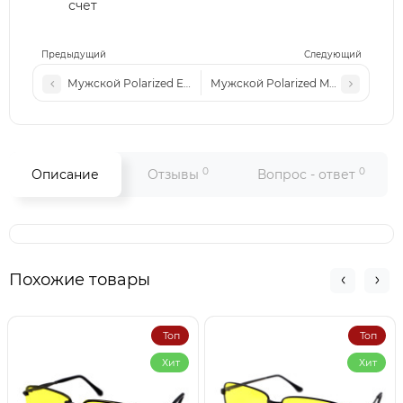
счет
Предыдущий
Следующий
Мужской Polarized EA 25906P c2 черные зеленая-линза (н
Мужской Polarized MATLRXS P986
0
0
Описание
Отзывы
Вопрос - ответ
Похожие товары
Топ
Топ
Хит
Хит