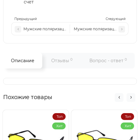
счет
Предыдущий
Следующий
Мужские поляризационные солнцезащитные очки RB P02 
Мужские поляризационные солнц
0
0
Описание
Отзывы
Вопрос - ответ
Похожие товары
Топ
Топ
Хит
Хит