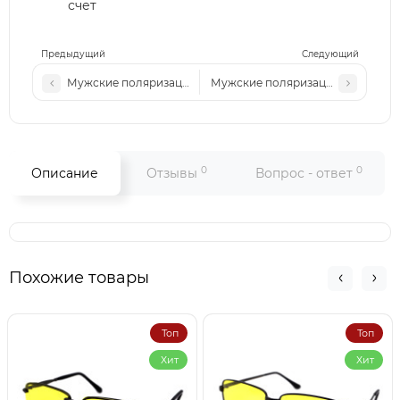
счет
Предыдущий
Следующий
Мужские поляризационные солнцезащитные очки May PM
Мужские поляризационные солнц
0
0
Описание
Отзывы
Вопрос - ответ
Похожие товары
Топ
Топ
Хит
Хит