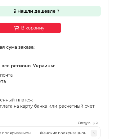
Нашли дешевле ?
В корзину
я сума заказа:
о все регионы Украины:
почта
чта
енный платеж
лата на карту банка или расчетный счет
Следующий
 поляризационные солнцезащитные очки Cart P10 c2
Женские поляризационные солнцезащитные очки 