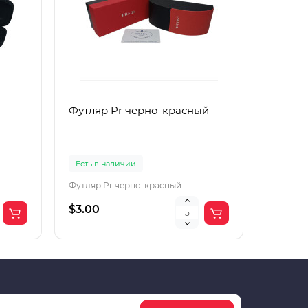
Футляр Pr черно-красный
Футляр
Есть в наличии
Есть в 
Футляр Pr черно-красный
Футляр 
$3.00
$2.00