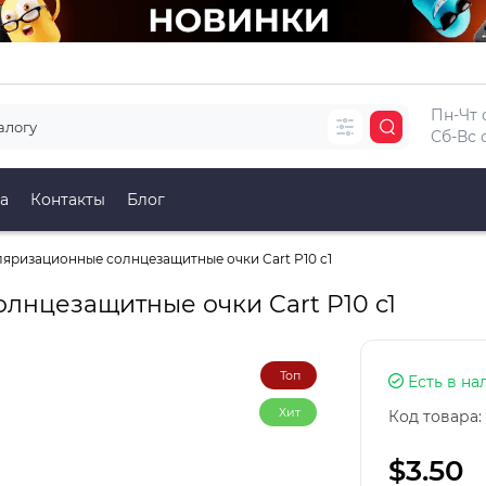
Пн-Чт с
Сб-Вс с
а
Контакты
Блог
яризационные солнцезащитные очки Cart P10 c1
лнцезащитные очки Cart P10 c1
Топ
Есть в на
Хит
Код товара:
$3.50