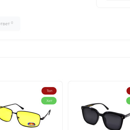
0
ответ
Топ
Хит