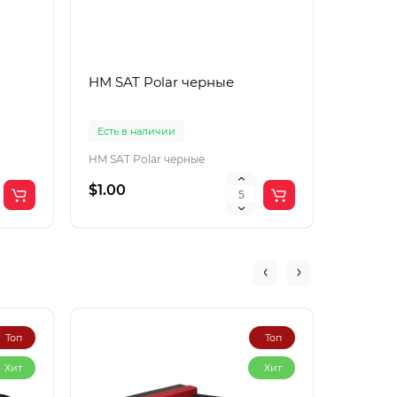
HM SAT Polar черные
Lac Рol
корич
Есть в наличии
Есть в 
HM SAT Polar черные
$1.00
$4.00
Топ
Топ
Хит
Хит