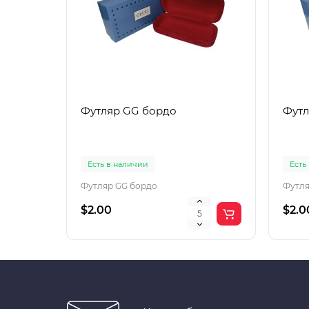
Футляр GG бордо
Футл
Есть в наличии
Есть
Футляр GG бордо
Футля
$2.00
$2.0