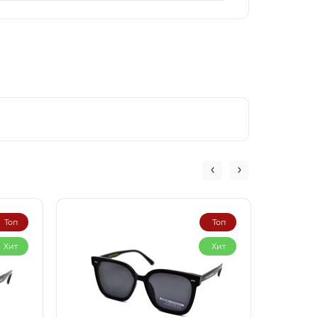
Топ
Топ
Хит
Хит