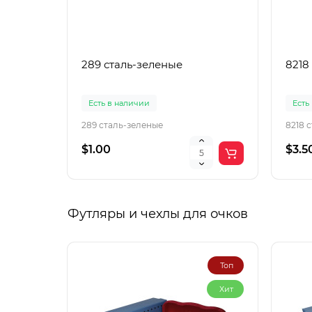
289 сталь-зеленые
8218
Есть в наличии
Есть
289 сталь-зеленые
8218 
$1.00
$3.5
Футляры и чехлы для очков
Топ
Хит