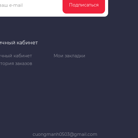
Подписаться
ичный кабинет
чный кабинет
Мои закладки
тория заказов
cuongmanh0503@gmail.com