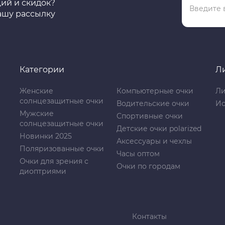
ций и скидок?
ашу рассылку
Категории
Л
Женские
Компьютерные очки
Ли
солнцезащитные очки
Водительские очки
Ис
Мужские
Спортивные очки
солнцезащитные очки
Детские очки polarized
Новинки 2025
Аксессуары и чехлы
Поляризованные очки
Часы оптом
Очки для зрения с
Очки по городам
диоптриями
Контакты