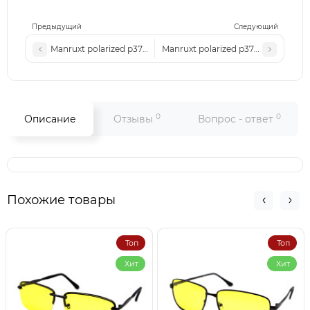
Предыдущий
Следующий
Manruxt polarized p3723 c5
Manruxt polarized p3723 c1
0
0
Описание
Отзывы
Вопрос - ответ
Похожие товары
Топ
Топ
Хит
Хит