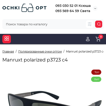
093 030 52 01 Ксюша
093 569 64 59 Света
0
Главная
Поляризованные очки оптом
Manruxt polarized p3723 c4
Manruxt polarized p3723 c4
Топ
Хит