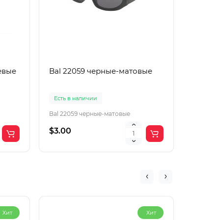
евые
Bal 22059 черные-матовые
Boguan
корич
Есть в наличии
Есть в 
Bal 22059 черные-матовые
Boguang
$3.00
$2.00
Хит
Хит