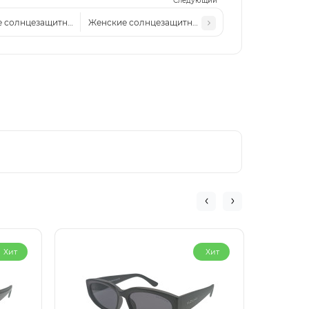
Следующий
 солнцезащитные очки VR 5543 c2
Женские солнцезащитные очки VR 8213 с7
Хит
Хит