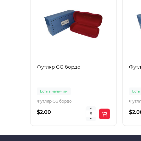
Футляр GG бордо
Футл
Есть в наличии
Есть
Футляр GG бордо
Футля
$2.00
$2.0