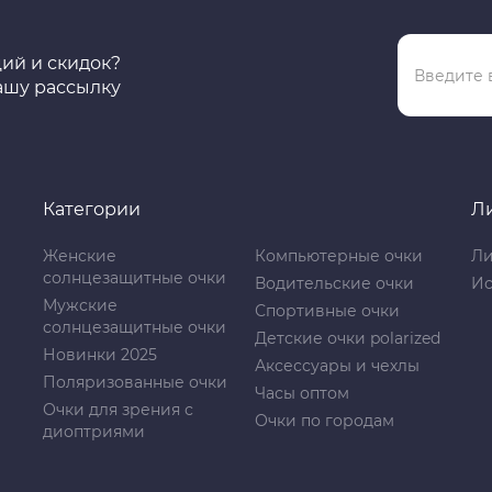
ций и скидок?
ашу рассылку
Категории
Л
Женские
Компьютерные очки
Ли
солнцезащитные очки
Водительские очки
Ис
Мужские
Спортивные очки
солнцезащитные очки
Детские очки polarized
Новинки 2025
Аксессуары и чехлы
Поляризованные очки
Часы оптом
Очки для зрения с
Очки по городам
диоптриями