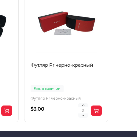
Футляр Pr черно-красный
Футляр
Есть в наличии
Есть в 
Футляр Pr черно-красный
Футляр 
$3.00
$2.00