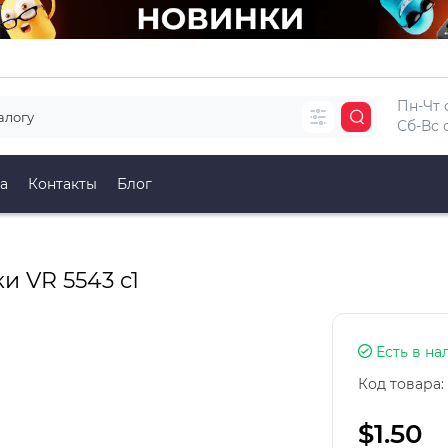
Пн-Чт с
Сб-Вс с
а
Контакты
Блог
 VR 5543 c1
Есть в на
Код товара:
$1.50